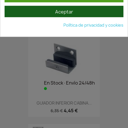
PERFIL U PARA CABINA...
14,77 €
21,10 €
Aceptar
Política de privacidad y cookies
En Stock·Envío 24/48h
GUIADOR INFERIOR CABINA...
4,45 €
6,35 €