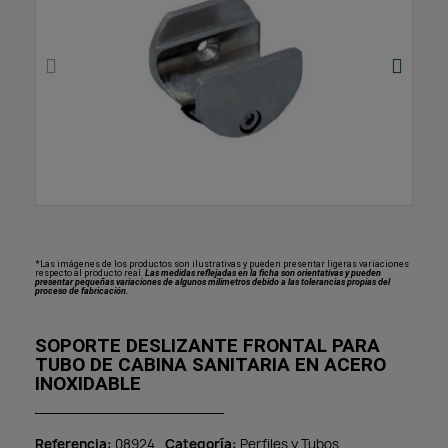
*Las imágenes de los productos son ilustrativas y pueden presentar ligeras variaciones
respecto al producto real.
Las medidas reflejadas en la ficha son orientativas y pueden
presentar pequeñas variaciones de algunos milímetros debido a las tolerancias propias del
proceso de fabricación.
SOPORTE DESLIZANTE FRONTAL PARA
TUBO DE CABINA SANITARIA EN ACERO
INOXIDABLE
Referencia
08924
Categoría
Perfiles y Tubos