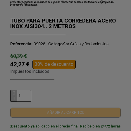
presentar pequeñas variaciones de algunos milímetros debido a las tolerancias propias del
proceso de fabricación.
TUBO PARA PUERTA CORREDERA ACERO
INOX AISI304.. 2 METROS
Referencia
09028
Categoría
Guías y Rodamientos
60,39 €
42,27 €
30% de descuento
Impuestos incluidos
AÑADIR AL CARRITO
¡Descuento ya aplicado en el precio final! Recíbelo en 24/72 horas