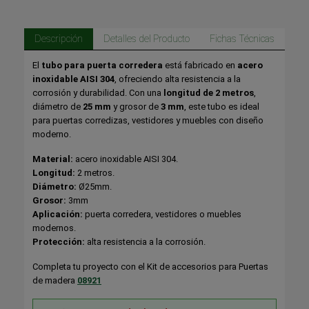
Descripción
Detalles del Producto
Fichas Técnicas
El
tubo para puerta corredera
está fabricado en
acero
inoxidable AISI 304
, ofreciendo alta resistencia a la
corrosión y durabilidad. Con una
longitud de 2 metros
,
diámetro de
25 mm
y grosor de
3 mm
, este tubo es ideal
para puertas corredizas, vestidores y muebles con diseño
moderno.
Material:
acero inoxidable AISI 304.
Longitud:
2 metros.
Diámetro:
Ø25mm.
Grosor:
3mm
Aplicación:
puerta corredera, vestidores o muebles
modernos.
Protección:
alta resistencia a la corrosión.
Completa tu proyecto con el Kit de accesorios para Puertas
de madera
08921