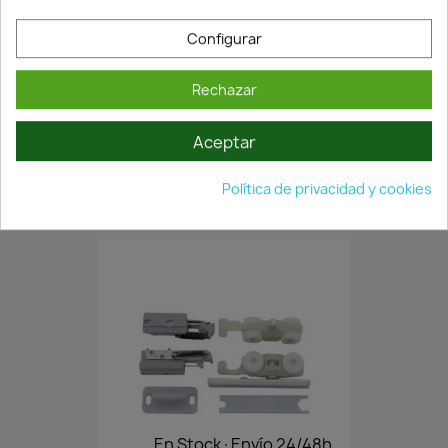
Configurar
Rechazar
En Stock·Envío 24/48h
Aceptar
KIT INSTALACIÓN PUERTAS...
Política de privacidad y cookies
55,06 €
78,65 €
En Stock·Envío 24/48h