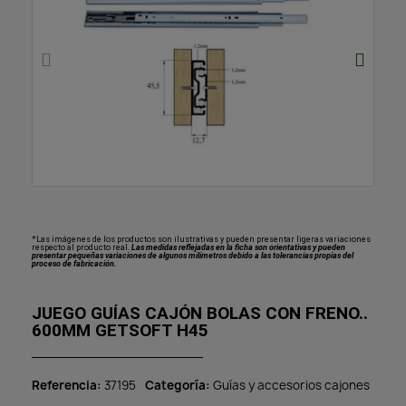
*Las imágenes de los productos son ilustrativas y pueden presentar ligeras variaciones
respecto al producto real.
Las medidas reflejadas en la ficha son orientativas y pueden
presentar pequeñas variaciones de algunos milímetros debido a las tolerancias propias del
proceso de fabricación.
JUEGO GUÍAS CAJÓN BOLAS CON FRENO..
600MM GETSOFT H45
Referencia
37195
Categoría
Guías y accesorios cajones