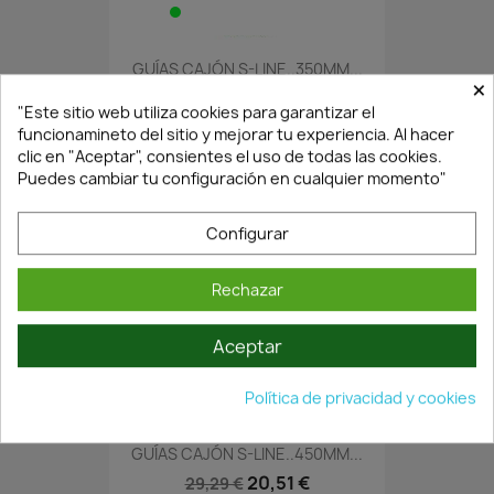
GUÍAS CAJÓN S-LINE..350MM...
×
24,11 €
34,44 €
"Este sitio web utiliza cookies para garantizar el
funcionamineto del sitio y mejorar tu experiencia. Al hacer
clic en "Aceptar", consientes el uso de todas las cookies.
Puedes cambiar tu configuración en cualquier momento"
Configurar
Rechazar
Aceptar
En Stock·Envío 24/48h
Política de privacidad y cookies
GUÍAS CAJÓN S-LINE..450MM...
20,51 €
29,29 €