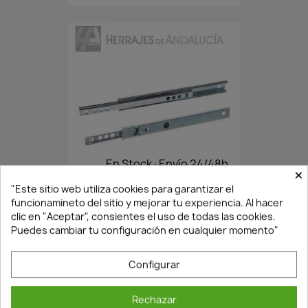
En Stock·Envío 24/48h
×
"Este sitio web utiliza cookies para garantizar el
funcionamineto del sitio y mejorar tu experiencia. Al hacer
JUEGO MICROGUIAS 246MMX17MM
clic en "Aceptar", consientes el uso de todas las cookies.
1,55 €
Puedes cambiar tu configuración en cualquier momento"
2,21 €
Configurar
Rechazar