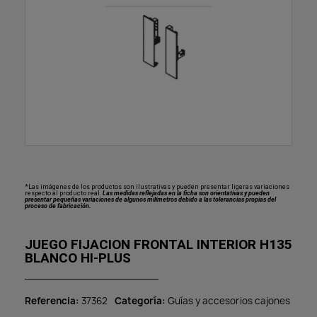
*Las imágenes de los productos son ilustrativas y pueden presentar ligeras variaciones
respecto al producto real.
Las medidas reflejadas en la ficha son orientativas y pueden
presentar pequeñas variaciones de algunos milímetros debido a las tolerancias propias del
proceso de fabricación.
JUEGO FIJACION FRONTAL INTERIOR H135
BLANCO HI-PLUS
Referencia
37362
Categoría
Guías y accesorios cajones