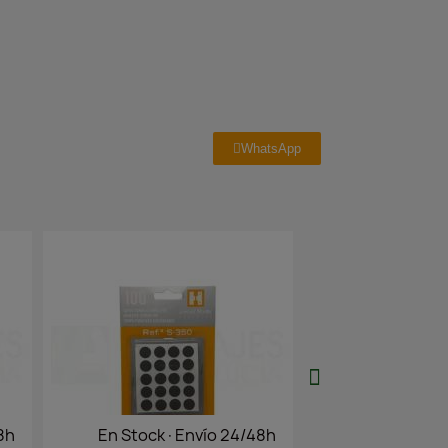
WhatsApp
/48h
En Stock·Envío 24/48h
En Stock·