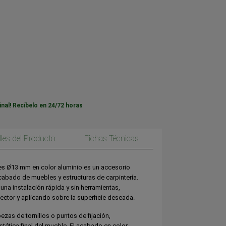
inal! Recíbelo en 24/72 horas
lles del Producto
Fichas Técnicas
es Ø13 mm en color aluminio es un accesorio
acabado de muebles y estructuras de carpintería.
na instalación rápida y sin herramientas,
ector y aplicando sobre la superficie deseada.
ezas de tornillos o puntos de fijación,
ética final del mueble. El acabado en color