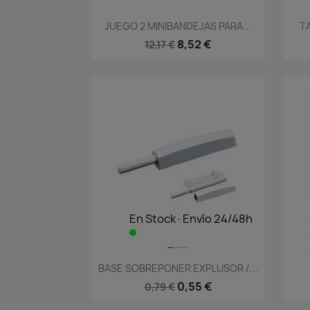
Vista rápida

JUEGO 2 MINIBANDEJAS PARA...
T
8,52 €
12,17 €
En Stock·Envío 24/48h
Vista rápida

BASE SOBREPONER EXPLUSOR /...
0,55 €
0,79 €