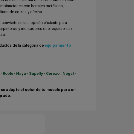
combinaciones con herrajes metálicos,
ario de cocina y oficina.
 convierte en una opción eficiente para
carpinteros y montadores que requieren un
cto.
ductos de la categoría de
equipamiento
·
Roble
·
Haya
·
Sapelly
·
Cerezo
·
Nogal
·
 se adapte al color de tu mueble para un
grado.