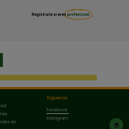
Regístrate si eres
profesional
Síguenos
dad
Facebook
ones
Instagram
rales de
🏠