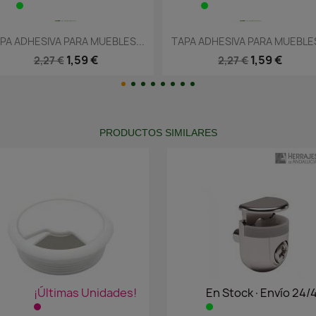
Vista rápida
Vista rápida


TAPA ADHESIVA PARA MUEBLES...
TAPA ADHESIVA PARA MUEBLE
1,59 €
1,59 €
2,27 €
2,27 €
PRODUCTOS SIMILARES
¡Últimas Unidades!
En Stock·Envío 24/