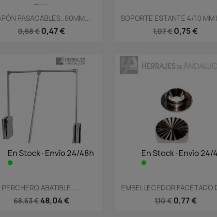
Vista rápida
Vista rápida


APÓN PASACABLES..60MM...
SOPORTE ESTANTE 4/10 MM 
0,47 €
0,75 €
0,68 €
1,07 €
En Stock·Envío 24/48h
En Stock·Envío 24/
Vista rápida
Vista rápida


PERCHERO ABATIBLE.....
EMBELLECEDOR FACETADO D
48,04 €
0,77 €
68,63 €
1,10 €