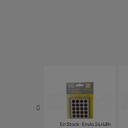
tock·Envío 24/48h
En Stock·Envío 24/48h