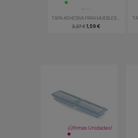
Vista rápida
Vista rápida

IVA PARA MUEBLES...
TAPA ADHESIVA PARA MUEBLES...
1,59 €
1,59 €
27 €
2,27 €
¡Últimas Unidades!