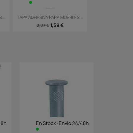
Vista rápida
Vista


S...
TAPA ADHESIVA PARA MUEBLES...
TAPA ADHESIVA P
1,59 €
2,27 €
2,27 €
48h
En Stock·Envío 24/48h