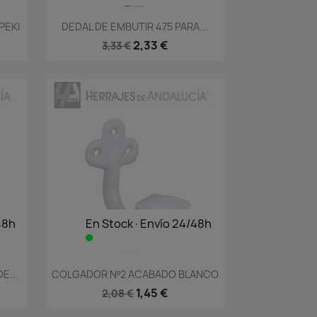
Vista rápida

PEKI
DEDAL DE EMBUTIR 475 PARA...
2,33 €
3,33 €
48h
En Stock·Envío 24/48h
Vista rápida

E...
COLGADOR Nº2 ACABADO BLANCO
1,45 €
2,08 €