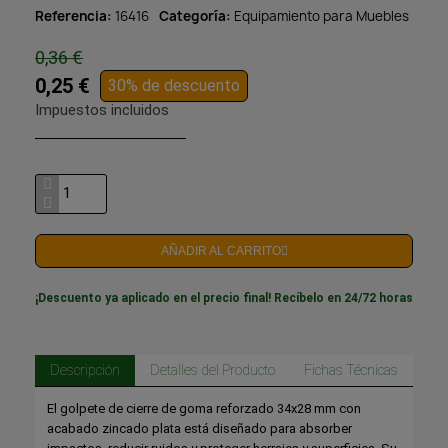
Referencia
16416
Categoría
Equipamiento para Muebles
0,36 €
0,25 €
30% de descuento
Impuestos incluidos
AÑADIR AL CARRITO
¡Descuento ya aplicado en el precio final! Recíbelo en 24/72 horas
Descripción
Detalles del Producto
Fichas Técnicas
El golpete de cierre de goma reforzado 34x28 mm con
acabado zincado plata está diseñado para absorber