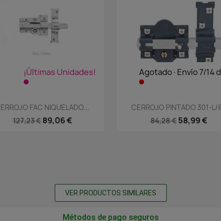
¡Últimas Unidades!
Agotado·Envío 7/14 d
Vista rápida
Vista rápida


ERROJO FAC NIQUELADO...
CERROJO PINTADO 301-L/
89,06 €
58,99 €
127,23 €
84,28 €
VER PRODUCTOS SIMILARES
Métodos de pago seguros