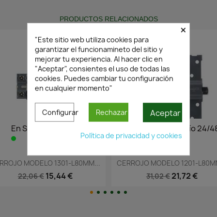
PRODUCTOS RELACIONADOS
×
"Este sitio web utiliza cookies para
garantizar el funcionamineto del sitio y
mejorar tu experiencia. Al hacer clic en
"Aceptar", consientes el uso de todas las
cookies. Puedes cambiar tu configuración
en cualquier momento"
Aceptar
Configurar
Rechazar
48h
En Stock·Envío 24/48h
En Stock·
Política de privacidad y cookies
Vista rápida
Vista


M...
CERROJO MODELO 1201-L80MM...
CERROJO MODELO 
21,72 €
2
31,02 €
28,74 €