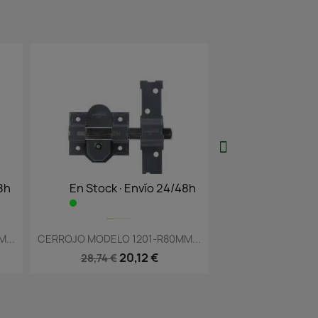
Envío 24/48h
En Stock·Envío 24/48h
 rápida
Vista rápida

1201-R80MM...
CERROJO MODELO 1101-L105MM...
CERROJ
0,12 €
18,71 €
26,73 €