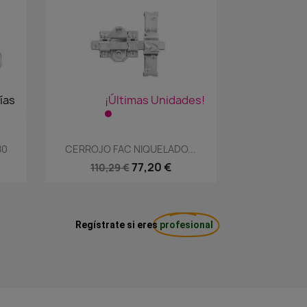
ías
¡Últimas Unidades!
Vista rápida

80
CERROJO FAC NIQUELADO...
77,20 €
110,29 €
Regístrate si eres
profesional