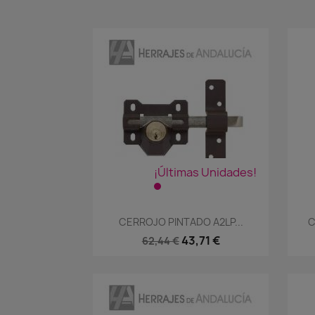
¡Últimas Unidades!
Vista rápida

CERROJO PINTADO A2LP...
C
43,71 €
62,44 €