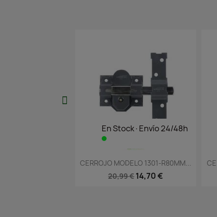
En Stock·Envío 24/48h
En Stock·Envío 24/
Vista rápida
Vista rápida


ERROJO MODELO 1301-R80MM...
CERROJO MODELO 1301-L80M
14,70 €
15,44 €
20,99 €
22,06 €