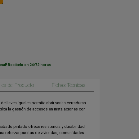
inal! Recíbelo en 24/72 horas
lles del Producto
Fichas Técnicas
de llaves iguales permite abrir varias cerraduras
cilita la gestión de accesos en instalaciones con
abado pintado ofrece resistencia y durabilidad,
ara reforzar puertas de viviendas, comunidades