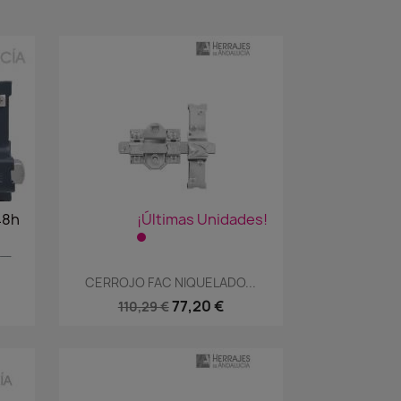
48h
¡Últimas Unidades!
Vista rápida

CERROJO FAC NIQUELADO...
77,20 €
110,29 €