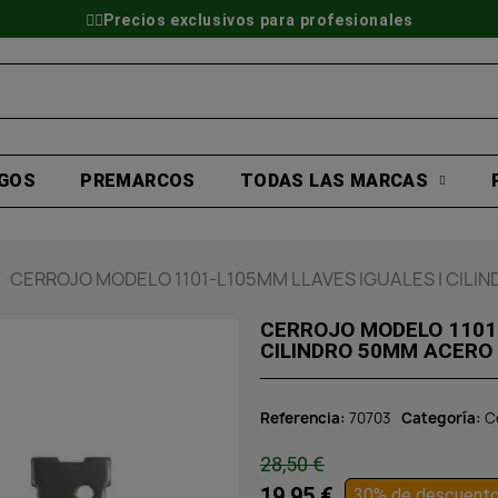
👷‍♂️Precios exclusivos para profesionales
GOS
PREMARCOS
TODAS LAS MARCAS
CERROJO MODELO 1101-L105MM LLAVES IGUALES | CILI
CERROJO MODELO 1101-
CILINDRO 50MM ACERO
Referencia
70703
Categoría
C
28,50 €
19,95 €
30% de descuent