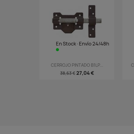
En Stock·Envío 24/48h
Vista rápida

CERROJO PINTADO B1LP...
C
27,04 €
38,63 €