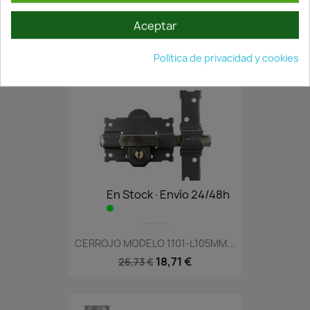
CERROJO PINTADO MODELO B3LP...
32,91 €
47,01 €
Aceptar
Política de privacidad y cookies
En Stock·Envío 24/48h
CERROJO MODELO 1101-L105MM...
18,71 €
26,73 €