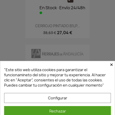
En Stock·Envío 24/48h
CERROJO PINTADO B1LP...
27,04 €
38,63 €
×
"Este sitio web utiliza cookies para garantizar el
funcionamineto del sitio y mejorar tu experiencia. Al hacer
clic en "Aceptar", consientes el uso de todas las cookies.
Puedes cambiar tu configuración en cualquier momento"
¡Últimas Unidades!
Configurar
Rechazar