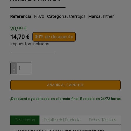
Referencia
14070
Categoría
Cerrojos
Marca
Inther
20,99 €
14,70 €
30% de descuento
Impuestos incluidos
AÑADIR AL CARRITO
¡Descuento ya aplicado en el precio final! Recíbelo en 24/72 horas
Descripción
Detalles del Producto
Fichas Técnicas