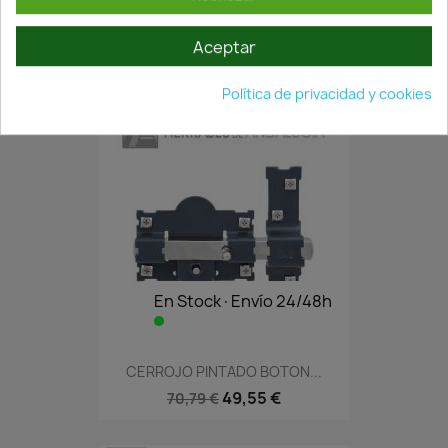
CERROJO PINTADO A1LP...
Aceptar
32,56 €
46,51 €
Política de privacidad y cookies
En Stock·Envío 24/48h
CERROJO PINTADO BOTON...
49,55 €
70,79 €