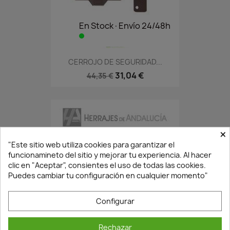
En Stock·Envío 24/48h
CERROJO DE SEGURIDAD...
31,04 €
44,35 €
×
"Este sitio web utiliza cookies para garantizar el
funcionamineto del sitio y mejorar tu experiencia. Al hacer
clic en "Aceptar", consientes el uso de todas las cookies.
Puedes cambiar tu configuración en cualquier momento"
Configurar
¡Últimas Unidades!
Rechazar