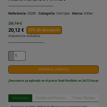
Referencia
03281
Categoría
Cerrojos
Marca
Inther
28,74 €
20,12 €
30% de descuento
Impuestos incluidos
AÑADIR AL CARRITO
¡Descuento ya aplicado en el precio final! Recíbelo en 24/72 horas
Descripción
Detalles del Producto
Fichas Técnicas