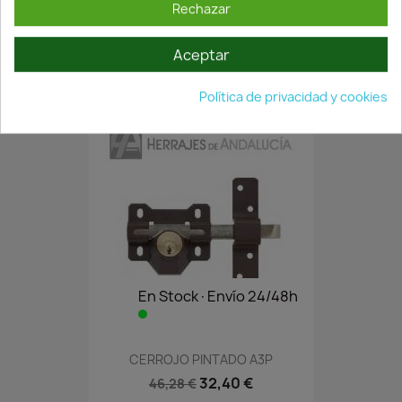
Rechazar
CERROJO NIQUELADO YALE 22
Aceptar
91,92 €
131,31 €
Política de privacidad y cookies
En Stock·Envío 24/48h
CERROJO PINTADO A3P
32,40 €
46,28 €