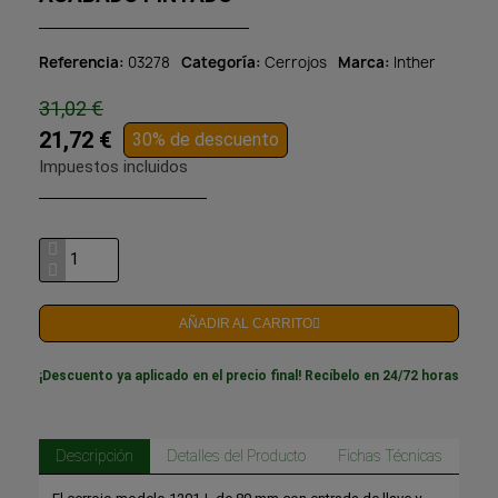
Referencia
03278
Categoría
Cerrojos
Marca
Inther
31,02 €
21,72 €
30% de descuento
Impuestos incluidos
AÑADIR AL CARRITO
¡Descuento ya aplicado en el precio final! Recíbelo en 24/72 horas
Descripción
Detalles del Producto
Fichas Técnicas