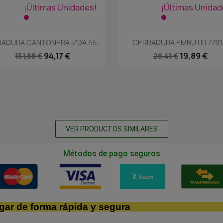
¡Últimas Unidades!
¡Últimas Unidad
Vista rápida
Vista rápida


ADURA CANTONERA IZDA 45...
CERRADURA EMBUTIR 7791.
94,17 €
19,89 €
151,88 €
28,41 €
VER PRODUCTOS SIMILARES
Métodos de pago seguros
gar de forma rápida y segura