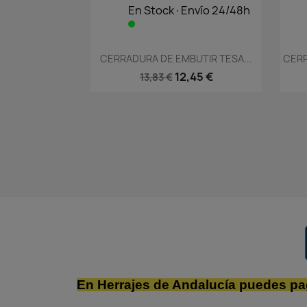
En Stock·Envío 24/48h
Vista rápida

CERRADURA DE EMBUTIR TESA...
CERR
12,45 €
13,83 €
En Herrajes de Andalucía puedes pa