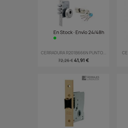
En Stock·Envío 24/48h
Vista rápida

CERRADURA R201B666N PUNTO...
CE
41,91 €
72,26 €