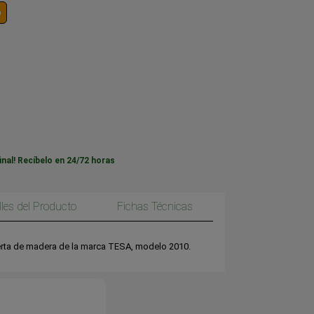
o
inal! Recíbelo en 24/72 horas
lles del Producto
Fichas Técnicas
erta de madera de la marca TESA, modelo 2010.