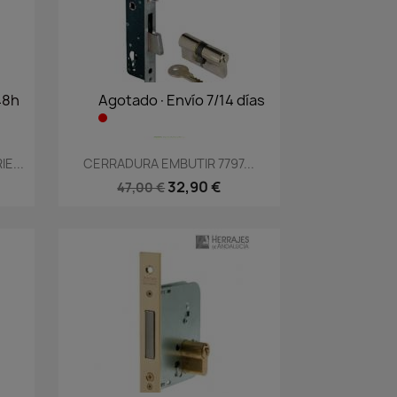
48h
Agotado·Envío 7/14 días
Vista rápida

E...
CERRADURA EMBUTIR 7797...
32,90 €
47,00 €