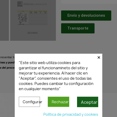
Envío y devoluciones
Transporte
×
resentar ligeras variaciones respecto
"Este sitio web utiliza cookies para
ativas y pueden presentar pequeñas
garantizar el funcionamineto del sitio y
s del proceso de fabricación.
mejorar tu experiencia. Al hacer clic en
"Aceptar", consientes el uso de todas las
cookies. Puedes cambiar tu configuración
PRODUCTOS SIMILARES
en cualquier momento"
Aceptar
Configurar
Rechazar
Política de privacidad y cookies