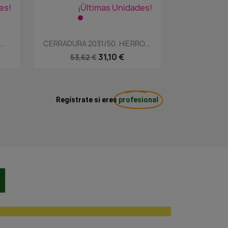
es!
¡Últimas Unidades!
Vista rápida

..
CERRADURA 2031/50. HIERRO...
31,10 €
53,62 €
Regístrate si eres
profesional