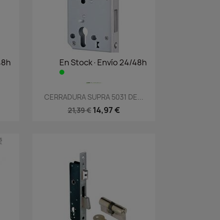
48h
En Stock·Envío 24/48h
Vista rápida

CERRADURA SUPRA 5031 DE...
14,97 €
21,39 €