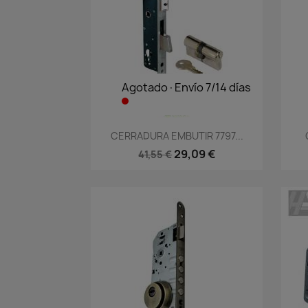
Agotado·Envío 7/14 días
Vista rápida

CERRADURA EMBUTIR 7797...
29,09 €
41,55 €