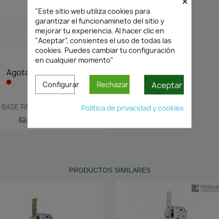
×
"Este sitio web utiliza cookies para
garantizar el funcionamineto del sitio y
mejorar tu experiencia. Al hacer clic en
"Aceptar", consientes el uso de todas las
cookies. Puedes cambiar tu configuración
en cualquier momento"
Agotado·Envío 7/14 días
Aceptar
Configurar
Rechazar
Vista rápida

BASE PARA CANDADO DE...
Política de privacidad y cookies
22,70 €
32,43 €
PRODUCTOS SIMILARES