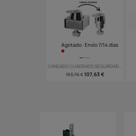
Agotado·Envío 7/14 días
Vista rápida

CANDADO CUADRADO SEGURIDAD...
107,63 €
153,76 €