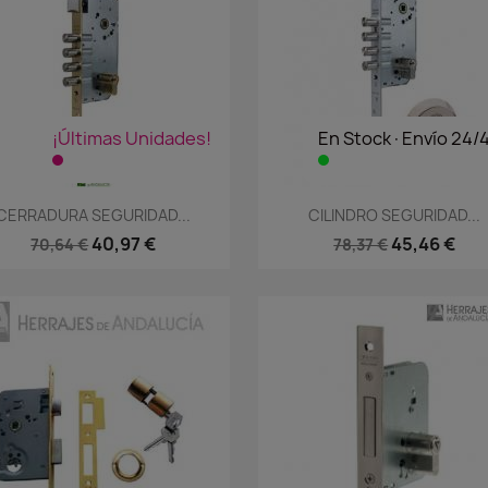
¡Últimas Unidades!
En Stock·Envío 24/
Vista rápida
Vista rápida


CERRADURA SEGURIDAD...
CILINDRO SEGURIDAD...
40,97 €
45,46 €
70,64 €
78,37 €