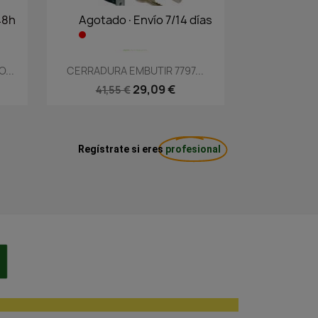
48h
Agotado·Envío 7/14 días
Vista rápida

...
CERRADURA EMBUTIR 7797...
29,09 €
41,55 €
Regístrate si eres
profesional