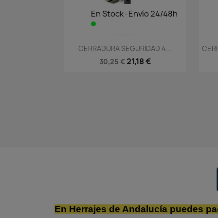
En Stock·Envío 24/48h
Vista rápida

CERRADURA SEGURIDAD 4...
CERR
21,18 €
30,25 €
En Herrajes de Andalucía puedes pa