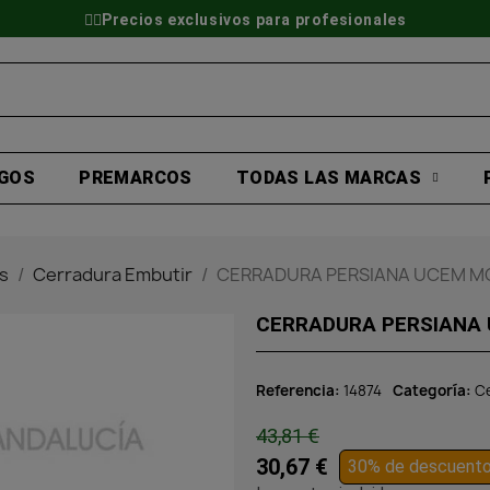
👷‍♂️Precios exclusivos para profesionales
GOS
PREMARCOS
TODAS LAS MARCAS
s
Cerradura Embutir
CERRADURA PERSIANA UCEM MO
CERRADURA PERSIANA 
Referencia
14874
Categoría
C
43,81 €
30,67 €
30% de descuent