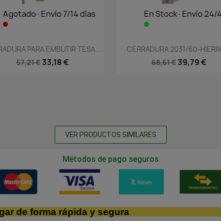
Agotado·Envío 7/14 días
En Stock·Envío 24/
Vista rápida
Vista rápida


ADURA PARA EMBUTIR TESA...
CERRADURA 2031/60-HIERRO
33,18 €
39,79 €
57,21 €
68,61 €
VER PRODUCTOS SIMILARES
Métodos de pago seguros
gar de forma rápida y segura