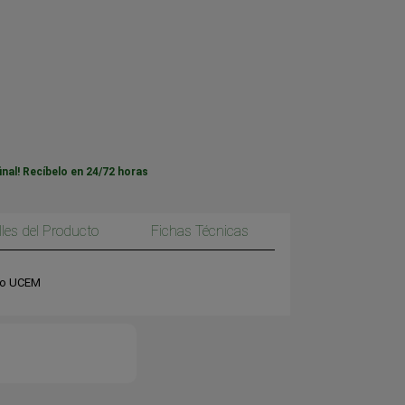
inal! Recíbelo en 24/72 horas
lles del Producto
Fichas Técnicas
do UCEM