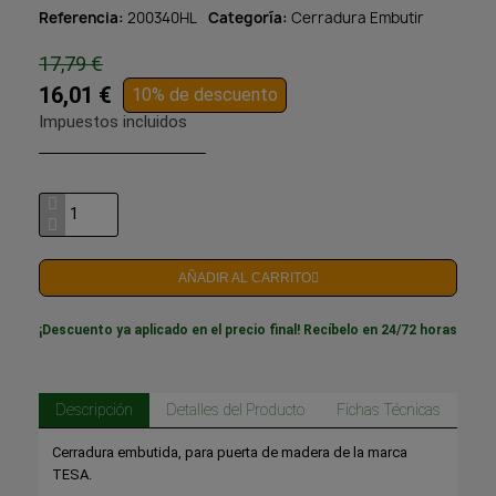
Referencia
200340HL
Categoría
Cerradura Embutir
17,79 €
16,01 €
10% de descuento
Impuestos incluidos
AÑADIR AL CARRITO
¡Descuento ya aplicado en el precio final! Recíbelo en 24/72 horas
Descripción
Detalles del Producto
Fichas Técnicas
Cerradura embutida, para puerta de madera de la marca
TESA.