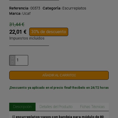
Referencia
00373
Categoría
Escurreplatos
Marca
Ucaf
31,44 €
22,01 €
30% de descuento
Impuestos incluidos
AÑADIR AL CARRITO
¡Descuento ya aplicado en el precio final! Recíbelo en 24/72 horas
Descripción
Detalles del Producto
Fichas Técnicas
El
escurreplatos-vasos con bandeja para módulo de 80