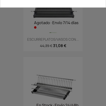
Agotado·Envío 7/14 días
ESCURREPLATOS/VASOS CON...
31,08 €
44,39 €
En Stock·Envío 24/48h