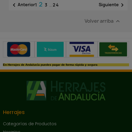
2


Anterior
Siguiente
1
3
…
24
Volver arriba

Métodos de pago seguros
En Herrajes de Andalucía puedes pagar de forma rápida y segura
Herrajes
Categorías de Productos