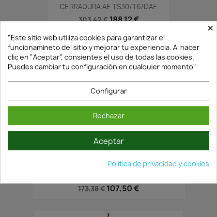
CERRADURA AE TS30/T6/DAE
188,12 €
303,42 €
×
"Este sitio web utiliza cookies para garantizar el
funcionamineto del sitio y mejorar tu experiencia. Al hacer
clic en "Aceptar", consientes el uso de todas las cookies.
Puedes cambiar tu configuración en cualquier momento"
Configurar
Rechazar
Aceptar
¡Últimas Unidades!
Política de privacidad y cookies
CERRADURA B.GRAD.IZQDA T-60 TS10/R6/IAE
107,50 €
173,38 €