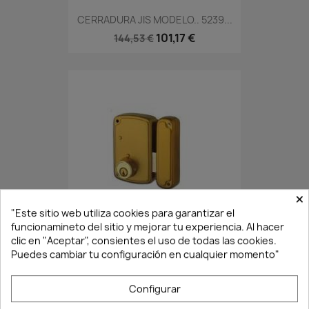
CERRADURA JIS MODELO.. 5239...
101,17 €
144,53 €
×
En Stock·Envío 24/48h
"Este sitio web utiliza cookies para garantizar el
funcionamineto del sitio y mejorar tu experiencia. Al hacer
clic en "Aceptar", consientes el uso de todas las cookies.
Puedes cambiar tu configuración en cualquier momento"
CERRADURA DCHA 4056-C/60 HE
44,60 €
63,72 €
Configurar