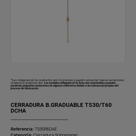
*Las imágenes de los productos son ilustrativas y pueden presentar ligeras variaciones
respecto al producto real.
Las medidas reflejadas en la ficha son orientativas y pueden
presentar pequeñas variaciones de algunos milímetros debido a las tolerancias propias del
proceso de fabricación.
CERRADURA B.GRADUABLE TS30/T60
DCHA
Referencia
TS30R6DAE
Categoría
Cerradura Sobreponer