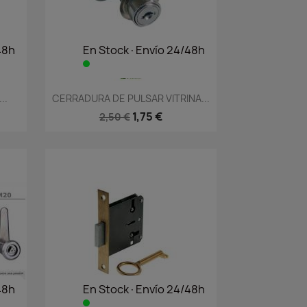
48h
En Stock·Envío 24/48h
Vista rápida

..
CERRADURA DE PULSAR VITRINA...
1,75 €
2,50 €
48h
En Stock·Envío 24/48h