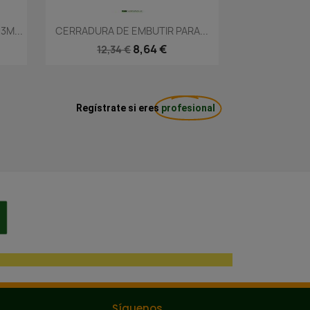
Vista rápida

3M...
CERRADURA DE EMBUTIR PARA...
8,64 €
12,34 €
Regístrate si eres
profesional
Síguenos