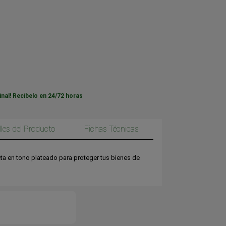
inal! Recíbelo en 24/72 horas
lles del Producto
Fichas Técnicas
ta en tono plateado para proteger tus bienes de