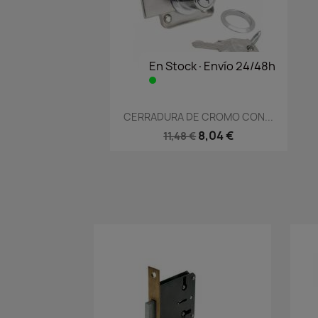
En Stock·Envío 24/48h
Vista rápida

CERRADURA DE CROMO CON...
8,04 €
11,48 €