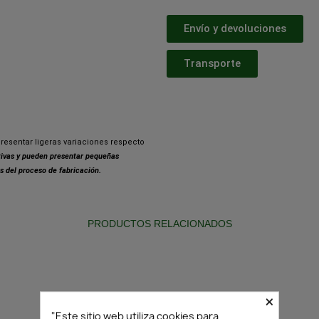
Envío y devoluciones
Transporte
resentar ligeras variaciones respecto
ativas y pueden presentar pequeñas
s del proceso de fabricación.
PRODUCTOS RELACIONADOS
×
"Este sitio web utiliza cookies para