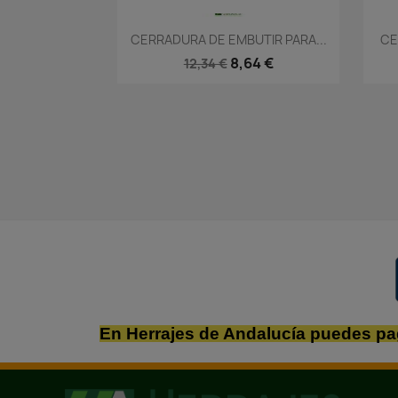
Vista rápida

CERRADURA DE EMBUTIR PARA...
CE
8,64 €
12,34 €
En Herrajes de Andalucía puedes pa