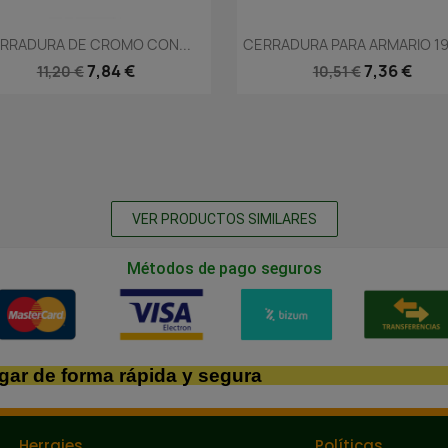
Vista rápida
Vista rápida


RRADURA DE CROMO CON...
CERRADURA PARA ARMARIO 19
7,84 €
7,36 €
11,20 €
10,51 €
VER PRODUCTOS SIMILARES
Métodos de pago seguros
gar de forma rápida y segura
Herrajes
Políticas