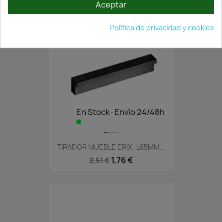
Aceptar
Política de privacidad y cookies
En Stock·Envío 24/48h
TIRADOR MUEBLE ERIX..L85MM...
1,76 €
2,51 €