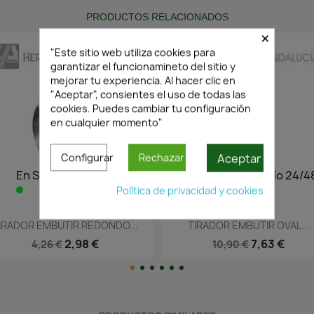
PRODUCTOS RELACIONADOS
×
"Este sitio web utiliza cookies para
garantizar el funcionamineto del sitio y
mejorar tu experiencia. Al hacer clic en
"Aceptar", consientes el uso de todas las
cookies. Puedes cambiar tu configuración
en cualquier momento"
Aceptar
Configurar
Rechazar
nvío 24/48h
En Stock·Envío 24/48h
En
Política de privacidad y cookies
ápida
Vista rápida

 REDONDO...
TIRADOR EMBUTIR OVAL...
TIRAD
98 €
7,63 €
10,90 €