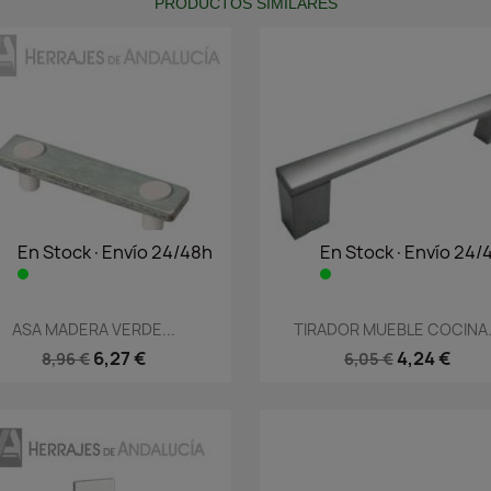
PRODUCTOS SIMILARES
En Stock·Envío 24/48h
En Stock·Envío 24/
Vista rápida
Vista rápida


ASA MADERA VERDE...
TIRADOR MUEBLE COCINA.
6,27 €
4,24 €
8,96 €
6,05 €