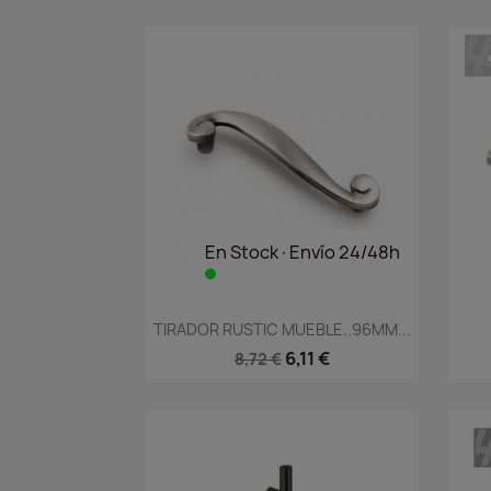
En Stock·Envío 24/48h
Vista rápida

TIRADOR RUSTIC MUEBLE..96MM...
6,11 €
8,72 €