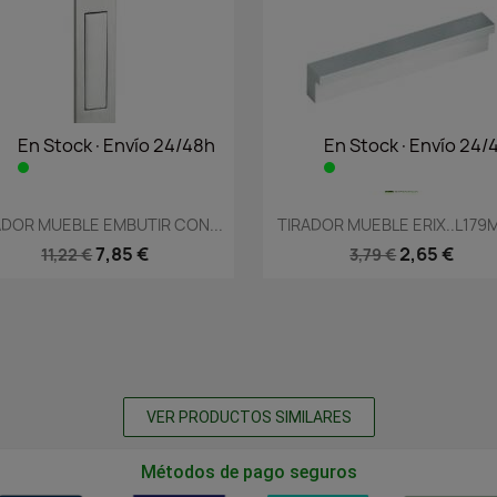
En Stock·Envío 24/48h
En Stock·Envío 24/
Vista rápida
Vista rápida


ADOR MUEBLE EMBUTIR CON...
TIRADOR MUEBLE ERIX..L179M
7,85 €
2,65 €
11,22 €
3,79 €
VER PRODUCTOS SIMILARES
Métodos de pago seguros