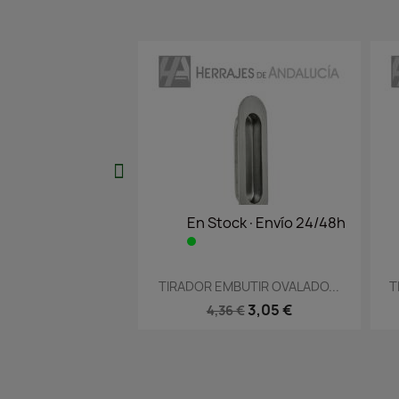
En Stock·Envío 24/48h
En Stock·E
Vista rápida
Vista r


TIRADOR EMBUTIR OVALADO...
TIRADOR EMBUTIR
3,05 €
2,
4,36 €
4,26 €