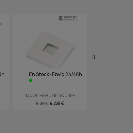
 Stock·Envío 24/48h
En Stock·Envío 24/48h
Vista rápida
Vista rápida


OR EMBUTIR SQUARE...
TIRADOR DE EMBUTIR...
4,48 €
6,94 €
6,39 €
9,91 €