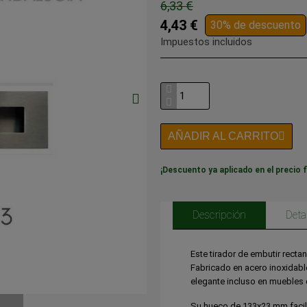
6,33 €
4,43 €
30% de descuento
Impuestos incluidos
AÑADIR AL CARRITO
¡Descuento ya aplicado en el precio f
Descripción
Deta
Este tirador de embutir rect
Fabricado en acero inoxidabl
elegante incluso en muebles 
Su hueco de 133x23 mm facili