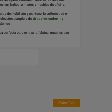
ocinas, baños, armarios y muebles de oficina.
tos de mobiliario y mantener la uniformidad en
 colección completa de
tiradores embutir
y
odernos
ca perfecta para renovar o fabricar muebles con
WhatsApp