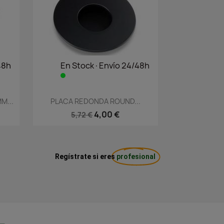
48h
En Stock·Envío 24/48h
Vista rápida

M...
PLACA REDONDA ROUND...
4,00 €
5,72 €
Regístrate si eres
profesional