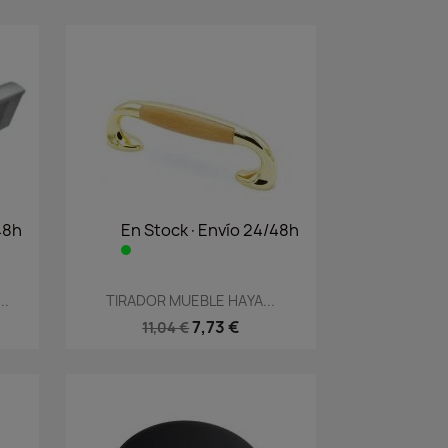
48h
En Stock·Envío 24/48h
Vista rápida

..
TIRADOR MUEBLE HAYA...
7,73 €
11,04 €