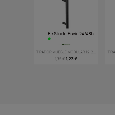
En Stock·Envío 24/48h
Vista rápida

TIRADOR MUEBLE MODULAR 1212...
TIR
1,23 €
1,75 €