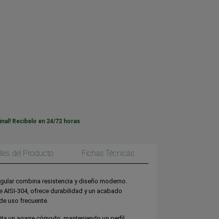
inal! Recíbelo en 24/72 horas
lles del Producto
Fichas Técnicas
angular combina resistencia y diseño moderno.
e AISI-304, ofrece durabilidad y un acabado
de uso frecuente.
ta un agarre cómodo, manteniendo un perfil