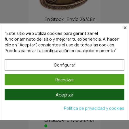
En Stock·Envío 24/48h
×
"Este sitio web utiliza cookies para garantizar el
funcionamineto del sitio y mejorar tu experiencia. Al hacer
TIRADOR VINTAGE CON ANILLA...
clic en "Aceptar", consientes el uso de todas las cookies.
3,60 €
5,14 €
Puedes cambiar tu configuración en cualquier momento"
Configurar
Rechazar
Aceptar
Política de privacidad y cookies
En Stock·Envío 24/48h