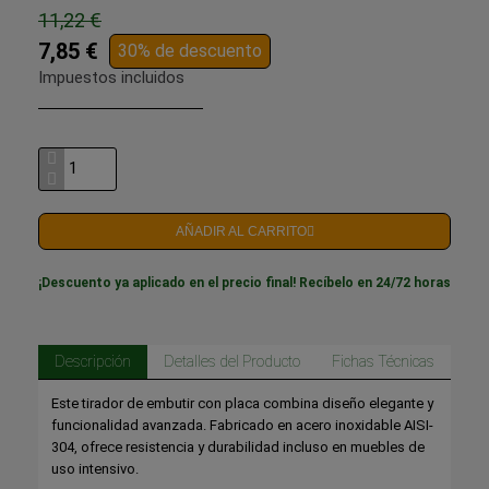
11,22 €
7,85 €
30% de descuento
Impuestos incluidos
AÑADIR AL CARRITO
¡Descuento ya aplicado en el precio final! Recíbelo en 24/72 horas
Descripción
Detalles del Producto
Fichas Técnicas
Este tirador de embutir con placa combina diseño elegante y
funcionalidad avanzada. Fabricado en acero inoxidable AISI-
304, ofrece resistencia y durabilidad incluso en muebles de
uso intensivo.