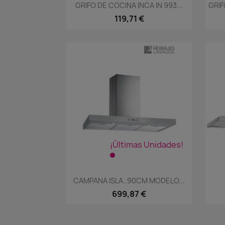
Vista rápida

GRIFO DE COCINA INCA IN 993...
GRI
119,71 €
¡Últimas Unidades!
Vista rápida

CAMPANA ISLA..90CM MODELO...
699,87 €