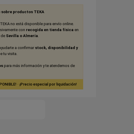
 sobre productos TEKA
TEKA no está disponible para envío online.
usivamente con
recogida en tienda física
en
s de
Sevilla o Almería
.
ayudarte a confirmar
stock, disponibilidad y
 tu visita.
os
para más información y te atendemos de
IBLE! · ¡Precio especial por liquidación!