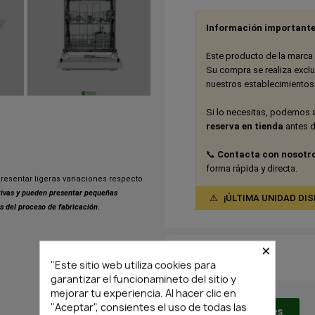
Información importante
Este producto de la marca 
Su compra se realiza excl
nuestros establecimiento
Si lo necesitas, podemos 
reserva en tienda
antes de
📞
Contacta con nosotr
forma rápida y directa.
resentar ligeras variaciones respecto
ativas y pueden presentar pequeñas
⚠
¡ÚLTIMA UNIDAD DISPON
s del proceso de fabricación.
×
¡Últimas Unidades!
"Este sitio web utiliza cookies para
garantizar el funcionamineto del sitio y
mejorar tu experiencia. Al hacer clic en
"Aceptar", consientes el uso de todas las
Envío y devoluciones