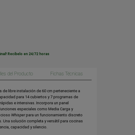
inal! Recíbelo en 24/72 horas
lles del Producto
Fichas Técnicas
as de libre instalación de 60 cm perteneciente a
apacidad para 14 cubiertos y 7 programas de
ápidas e intensivas. Incorpora un panel
 funciones especiales como Media Carga y
encioso
Whisper
para un funcionamiento discreto
. Una solución completa y versátil para cocinas
ncia, capacidad y silencio.