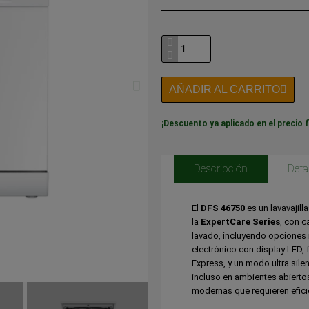
AÑADIR AL CARRITO
¡Descuento ya aplicado en el precio f
Descripción
Deta
El
DFS 46750
es un lavavajill
la
ExpertCare Series
, con c
lavado, incluyendo opciones r
electrónico con display LED,
Express, y un modo ultra sil
incluso en ambientes abiertos
modernas que requieren eficie