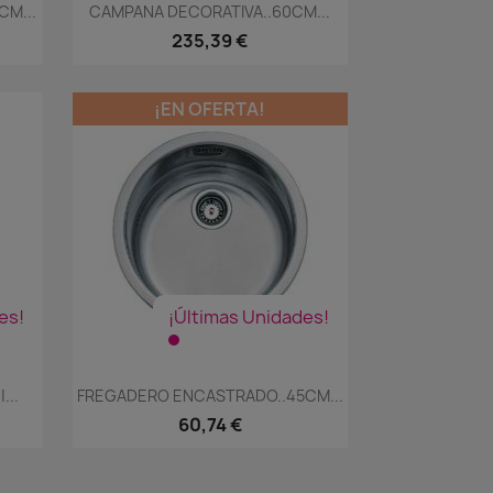
Vista rápida

CM...
CAMPANA DECORATIVA..60CM...
235,39 €
¡EN OFERTA!
es!
¡Últimas Unidades!
Vista rápida

...
FREGADERO ENCASTRADO..45CM...
60,74 €