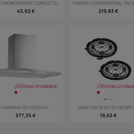
Vista rápida
Vista rápida


FO MONOMANDO CONDUCTO...
HORNO CONVENCIONAL..59,5
40,62 €
219,83 €
¡Últimas Unidades!
¡Últimas Unidad
Vista rápida
Vista rápida


CAMPANA DECORATIVA...
ADAPTADOR FILTRO NEGRO |
577,35 €
19,63 €