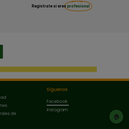
Regístrate si eres
profesional
Síguenos
dad
Facebook
ones
Instagram
rales de
🏠