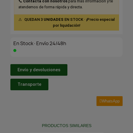
📞
Contacta con nosotros
para más información y te
atendemos de forma rápida y directa.
⚠
QUEDAN 3
UNIDADES
EN STOCK · ¡Precio especial
por liquidación!
En Stock·Envío 24/48h
Envío y devoluciones
Transporte
WhatsApp
PRODUCTOS SIMILARES