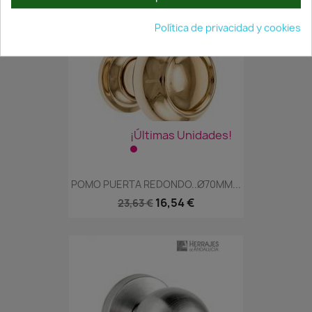
Política de privacidad y cookies
¡Últimas Unidades!
POMO PUERTA REDONDO..Ø70MM...
16,54 €
23,63 €