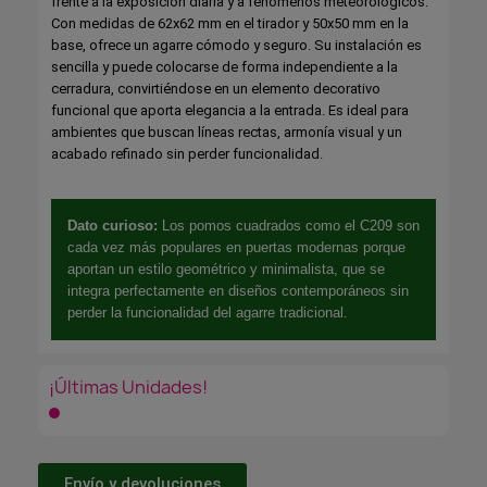
frente a la exposición diaria y a fenómenos meteorológicos.
Con medidas de 62x62 mm en el tirador y 50x50 mm en la
base, ofrece un agarre cómodo y seguro. Su instalación es
sencilla y puede colocarse de forma independiente a la
cerradura, convirtiéndose en un elemento decorativo
funcional que aporta elegancia a la entrada. Es ideal para
ambientes que buscan líneas rectas, armonía visual y un
acabado refinado sin perder funcionalidad.
Dato curioso:
Los pomos cuadrados como el C209 son
cada vez más populares en puertas modernas porque
aportan un estilo geométrico y minimalista, que se
integra perfectamente en diseños contemporáneos sin
perder la funcionalidad del agarre tradicional.
¡Últimas Unidades!
Envío y devoluciones