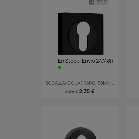
En Stock·Envío 24/48h
Vista rápida

BOCALLAVE CUADRADO..50MM...
2,35 €
3,36 €