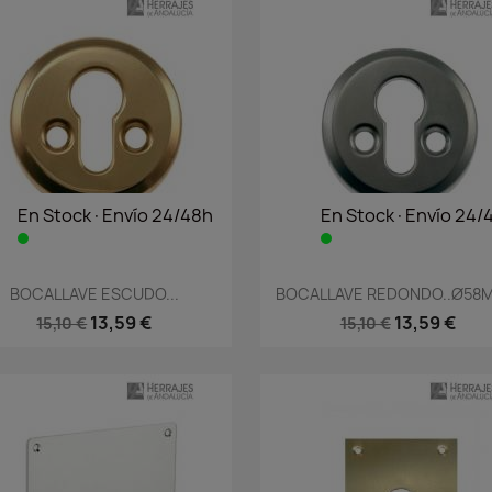
En Stock·Envío 24/48h
En Stock·Envío 24/
Vista rápida
Vista rápida


BOCALLAVE ESCUDO...
BOCALLAVE REDONDO..Ø58M
13,59 €
13,59 €
15,10 €
15,10 €