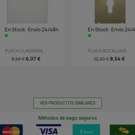
En Stock·Envío 24/48h
En Stock·Envío 24/
Vista rápida
Vista rápida


PLACA CUADRADA...
PLACA BOCALLAVE...
6,07 €
8,54 €
8,68 €
12,20 €
VER PRODUCTOS SIMILARES
Métodos de pago seguros