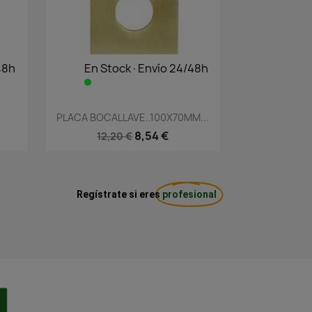
48h
En Stock·Envío 24/48h
Vista rápida

PLACA BOCALLAVE..100X70MM...
8,54 €
12,20 €
Regístrate si eres
profesional