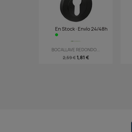
En Stock·Envío 24/48h
Vista rápida

BOCALLAVE REDONDO...
1,81 €
2,59 €