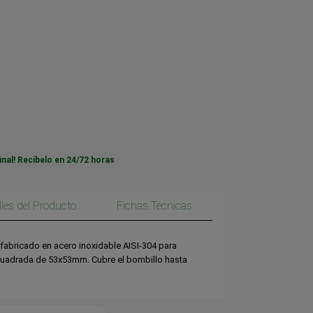
inal! Recíbelo en 24/72 horas
lles del Producto
Fichas Técnicas
fabricado en acero inoxidable AISI-304 para
cuadrada de 53x53mm. Cubre el bombillo hasta