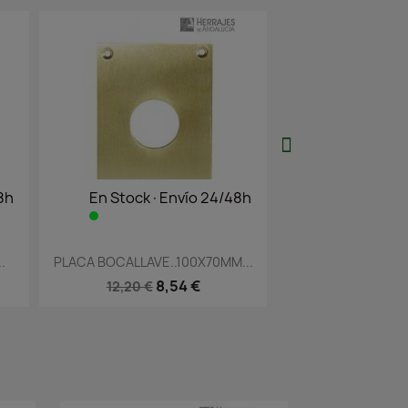
o 24/48h
En Stock·Envío 24/48h
En S
ida
Vista rápida


0X70MM...
PLACA BOCALLAVE...
ESCUDO SEG
 €
9,74 €
13,92 €
6,