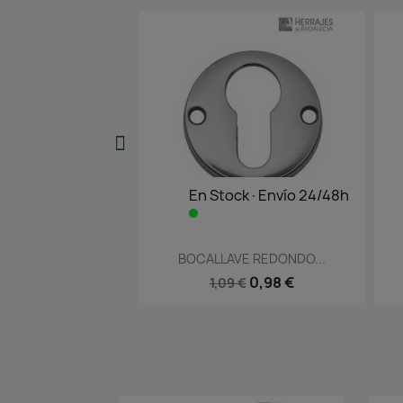
En Stock·Envío 24/48h
En Stock·Envío 24/48h
Vista rápida
Vista rápida


OCALLAVE REDONDO...
BOCALLAVE CIEGO...
0,98 €
1,27 €
1,09 €
1,82 €