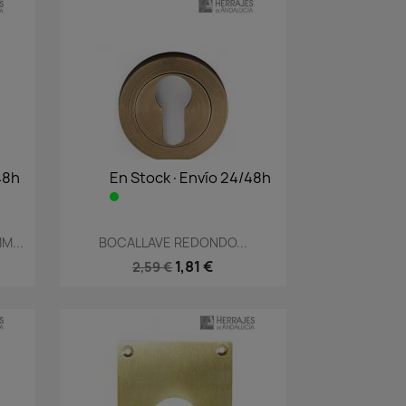
48h
En Stock·Envío 24/48h
Vista rápida

M...
BOCALLAVE REDONDO...
1,81 €
2,59 €