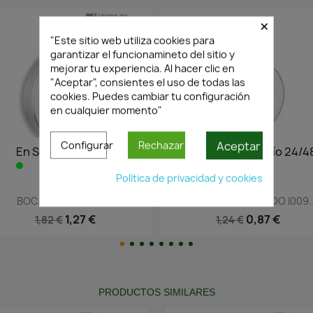
×
"Este sitio web utiliza cookies para
garantizar el funcionamineto del sitio y
mejorar tu experiencia. Al hacer clic en
"Aceptar", consientes el uso de todas las
cookies. Puedes cambiar tu configuración
en cualquier momento"
Aceptar
Configurar
Rechazar
En Stock·Envío 24/48h
En Stock·Enví
Política de privacidad y cookies
Vista rápida
Vista ráp


BOCALLAVE REDONDO I009...
PLACA BOCALLAVE..10
0,87 €
8,54
1,24 €
12,20 €
PRODUCTOS SIMILARES