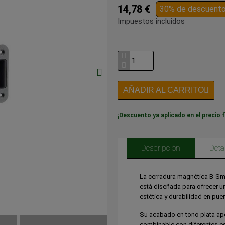
14,78 €
30% de descuent
Impuestos incluidos
AÑADIR AL CARRITO
¡Descuento ya aplicado en el precio f
Descripción
Deta
La cerradura magnética B-Sm
está diseñada para ofrecer un
estética y durabilidad en puer
Su acabado en tono plata apor
combinable con diferentes est