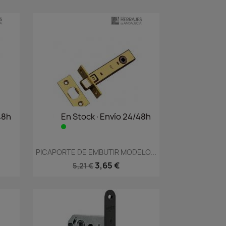
48h
En Stock·Envío 24/48h
Vista rápida

PICAPORTE DE EMBUTIR MODELO...
3,65 €
5,21 €