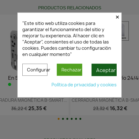
PRODUCTOS RELACIONADOS
×
"Este sitio web utiliza cookies para
garantizar el funcionamineto del sitio y
mejorar tu experiencia. Al hacer clic en
"Aceptar", consientes el uso de todas las
cookies. Puedes cambiar tu configuración
en cualquier momento"
Aceptar
Configurar
Rechazar
 24/48h
En Stock·Envío 24/48h
En St
Política de privacidad y cookies
a
Vista rápida
Vi


-SMART...
CERRADURA MAGNÉTICA B-SMART...
CERRADURA MA
16,32 €
23,32 €
23,91