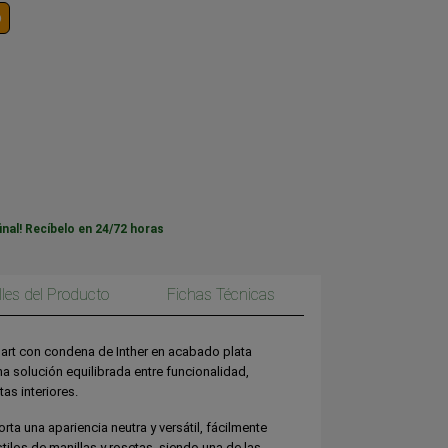
o
inal! Recíbelo en 24/72 horas
lles del Producto
Fichas Técnicas
art con condena de Inther en acabado plata
a solución equilibrada entre funcionalidad,
tas interiores.
ta una apariencia neutra y versátil, fácilmente
ilos de manillas y rosetas, siendo una de las