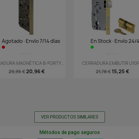
Agotado·Envío 7/14 días
En Stock·Envío 24/
Vista rápida
Vista rápida


ADURA MAGNÉTICA B-FORTY...
CERRADURA EMBUTIR U10P.
20,96 €
15,25 €
29,95 €
21,78 €
VER PRODUCTOS SIMILARES
Métodos de pago seguros