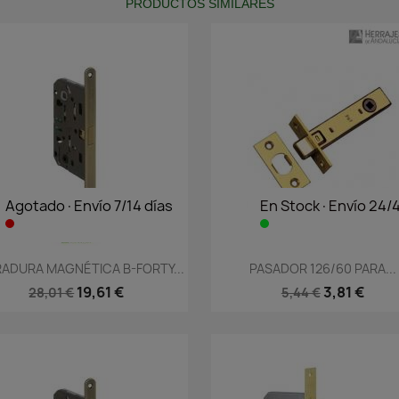
PRODUCTOS SIMILARES
Agotado·Envío 7/14 días
En Stock·Envío 24/
Vista rápida
Vista rápida


ADURA MAGNÉTICA B-FORTY...
PASADOR 126/60 PARA...
19,61 €
3,81 €
28,01 €
5,44 €