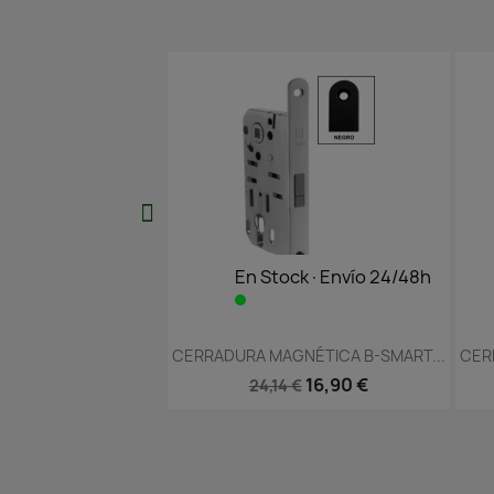
En Stock·Envío 24/48h
En Stock·Envío
Vista rápida
Vista rápid


CERRADURA MAGNÉTICA B-SMART...
CERRADURA MAGNÉTICA B
16,90 €
25,35 €
24,14 €
36,22 €