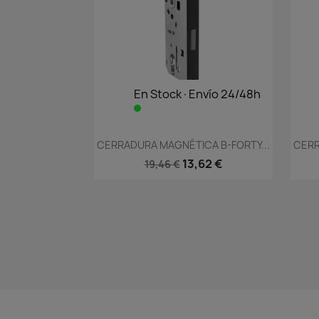
En Stock·Envío 24/48h
Vista rápida

CERRADURA MAGNÉTICA B-FORTY...
CERR
13,62 €
19,46 €