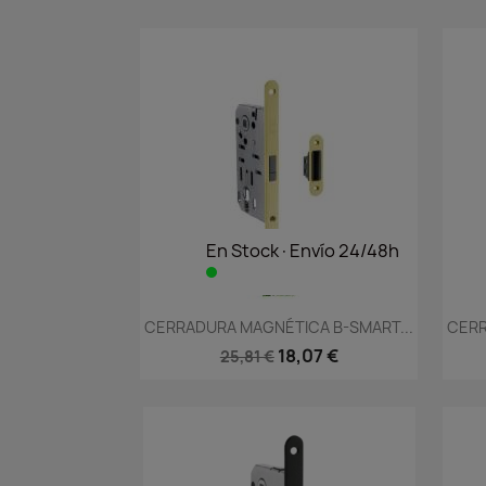
En Stock·Envío 24/48h
Vista rápida

CERRADURA MAGNÉTICA B-SMART...
CERR
18,07 €
25,81 €