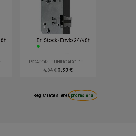
48h
En Stock·Envío 24/48h
Vista rápida

..
PICAPORTE UNIFICADO DE...
3,39 €
4,84 €
Regístrate si eres
profesional