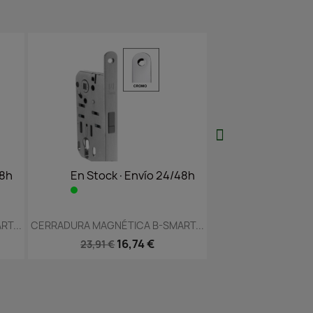
ock·Envío 24/48h
En Stock·Envío 24/48h
sta rápida
Vista rápida

GNÉTICA B-SMART...
CERRADURA MAGNÉTICA B-FORTY...
CER
16,74 €
14,02 €
 €
20,03 €