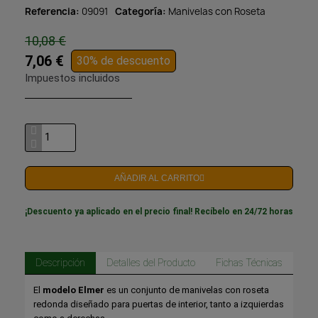
Referencia
09091
Categoría
Manivelas con Roseta
10,08 €
7,06 €
30% de descuento
Impuestos incluidos
AÑADIR AL CARRITO
¡Descuento ya aplicado en el precio final! Recíbelo en 24/72 horas
Descripción
Detalles del Producto
Fichas Técnicas
El
modelo Elmer
es un conjunto de manivelas con roseta
redonda diseñado para puertas de interior, tanto a izquierdas