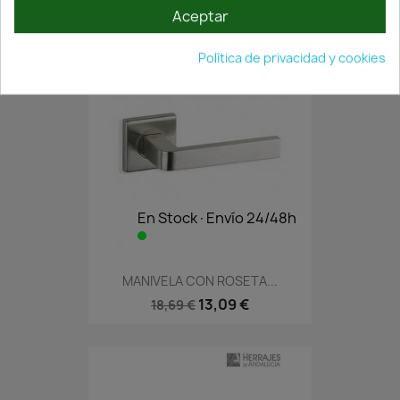
Aceptar
Política de privacidad y cookies
En Stock·Envío 24/48h
MANIVELA CON ROSETA...
13,09 €
18,69 €