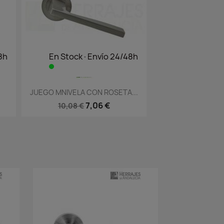
8h
En Stock·Envío 24/48h
Vista rápida

JUEGO MNIVELA CON ROSETA...
7,06 €
10,08 €