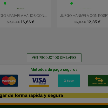
Vista rápida
Vista rápida


EGO MANIVELA HALIOS CON...
JUEGO MANIVELA CON ROSET
16,66 €
12,83 €
23,80 €
16,03 €
VER PRODUCTOS SIMILARES
Métodos de pago seguros
gar de forma rápida y segura