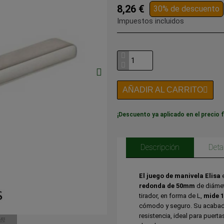
8,26 €
30% de descuento
Impuestos incluidos
AÑADIR AL CARRITO
¡Descuento ya aplicado en el precio f
Descripción
Deta
El juego de manivela Elisa
e
redonda de 50mm
de diámet
tirador, en forma de L,
mide 
cómodo y seguro. Su acaba
resistencia, ideal para puert