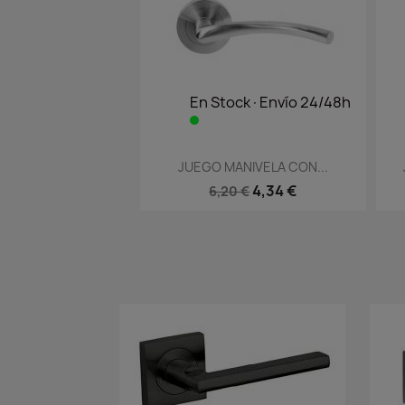
En Stock·Envío 24/48h
Vista rápida

JUEGO MANIVELA CON...
4,34 €
6,20 €