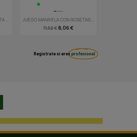
Vista rápida

A...
JUEGO MANIVELA CON ROSETAS...
8,06 €
11,52 €
Regístrate si eres
profesional