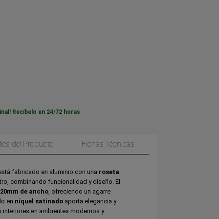
inal! Recíbelo en 24/72 horas
lles del Producto
Fichas Técnicas
stá fabricado en aluminio con una
roseta
ro, combinando funcionalidad y diseño. El
120mm de ancho
, ofreciendo un agarre
do en
níquel satinado
aporta elegancia y
as interiores en ambientes modernos y