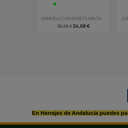
Vista rápida

MANIVELA CON ROSETA MALTA....
JU
24,68 €
35,26 €
En Herrajes de Andalucía puedes pa