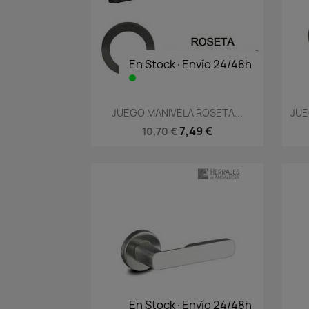
En Stock·Envío 24/48h
Vista rápida

JUEGO MANIVELA ROSETA...
JUE
7,49 €
10,70 €
En Stock·Envío 24/48h