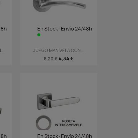
48h
En Stock·Envío 24/48h
Vista rápida

..
JUEGO MANIVELA CON...
4,34 €
6,20 €
48h
En Stock·Envío 24/48h