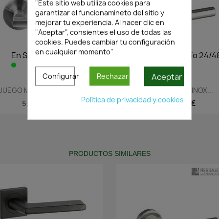
"Este sitio web utiliza cookies para
garantizar el funcionamineto del sitio y
mejorar tu experiencia. Al hacer clic en
"Aceptar", consientes el uso de todas las
cookies. Puedes cambiar tu configuración
en cualquier momento"
En Stock·Envío 24/48h
En Stock·Envío 24/4
Aceptar
Configurar
Rechazar
Vista rápida
Vista rápida


JUEGO MANIVELA ROSETA...
MANILLA ROSETA INOX...
Política de privacidad y cookies
3,85 €
6,37 €
5,49 €
9,10 €
PRODUCTOS SIMILARES