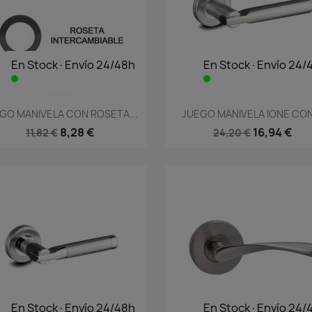
En Stock·Envío 24/48h
En Stock·Envío 24/
Vista rápida
Vista rápida


GO MANIVELA CON ROSETA...
JUEGO MANIVELA IONE CON.
8,28 €
16,94 €
11,82 €
24,20 €
En Stock·Envío 24/48h
En Stock·Envío 24/