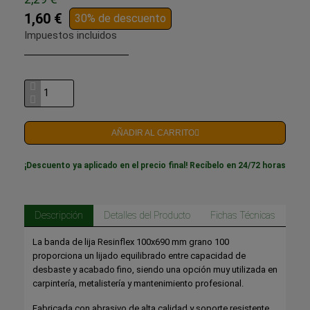
1,60 €
30% de descuento
Impuestos incluidos
AÑADIR AL CARRITO
¡Descuento ya aplicado en el precio final! Recíbelo en 24/72 horas
Descripción
Detalles del Producto
Fichas Técnicas
La banda de lija Resinflex 100x690 mm grano 100
proporciona un lijado equilibrado entre capacidad de
desbaste y acabado fino, siendo una opción muy utilizada en
carpintería, metalistería y mantenimiento profesional.
Fabricada con abrasivo de alta calidad y soporte resistente,