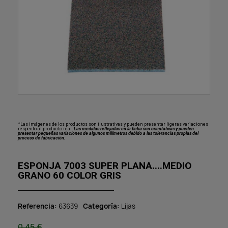
*Las imágenes de los productos son ilustrativas y pueden presentar ligeras variaciones
respecto al producto real.
Las medidas reflejadas en la ficha son orientativas y pueden
presentar pequeñas variaciones de algunos milímetros debido a las tolerancias propias del
proceso de fabricación.
ESPONJA 7003 SUPER PLANA....MEDIO
GRANO 60 COLOR GRIS
Referencia
63639
Categoría
Lijas
0,45 €