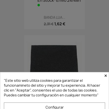
En Stock·Envío 24/48h
BANDA LIJA...
1,62 €
2,31 €
×
"Este sitio web utiliza cookies para garantizar el
En Stock·Envío 24/48h
funcionamineto del sitio y mejorar tu experiencia. Al hacer
clic en "Aceptar", consientes el uso de todas las cookies.
Puedes cambiar tu configuración en cualquier momento"
ESPONJA ABRASIVA 3055.....
Configurar
0,63 €