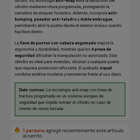
de uso. Su tecnología
anti-snap
evita la extracción del
cilindro mediante rotura programada, protegiendo la
cerradura de ataques forzados. Además, incorpora
anti-
bumping
,
pasador anti-taladro
y
doble embrague
,
permitiendo abrir la puerta desde el exterior incluso cuando
hay llave dentro.
La
llave de puntos con cabeza engomada
mejora la
ergonomía y durabilidad, mientras que los
6 pines de
seguridad
dificultan la manipulación no autorizada. Este
cilindro es ideal para viviendas, oficinas y cualquier puerta
que requiera protección reforzada. El acabado
níquel
combina estética moderna y resistencia frente al uso diario.
Dato curioso:
La tecnología anti-snap con línea de
fractura programada es un sistema europeo de
seguridad que impide extraer el cilindro en caso de
intento de rotura forzada.
1 persona
agregó recientemente este artículo
al carrito