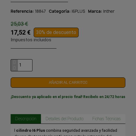
Referencia
18847
Categoría
I6PLUS
Marca
Inther
25,03 €
17,52 €
30% de descuento
Impuestos incluidos
AÑADIR AL CARRITO
¡Descuento ya aplicado en el precio final! Recíbelo en 24/72 horas
Descripción
Detalles del Producto
Fichas Técnicas
l
cilindro I6 Plus
combina seguridad avanzada y facilidad