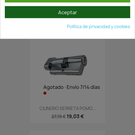
CILINDRO SERRETA...
19,82 €
28,31 €
Aceptar
Política de privacidad y cookies
Agotado·Envío 7/14 días
CILINDRO SERRETA POMO...
19,03 €
27,19 €