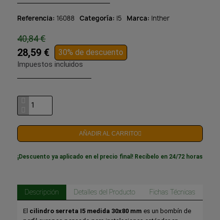
Referencia
16088
Categoría
I5
Marca
Inther
40,84 €
28,59 €
30% de descuento
Impuestos incluidos
AÑADIR AL CARRITO
¡Descuento ya aplicado en el precio final! Recíbelo en 24/72 horas
Descripción
Detalles del Producto
Fichas Técnicas
El
cilindro serreta I5 medida 30x80 mm
es un bombín de