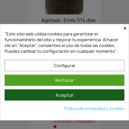
Agotado·Envío 7/14 días
×
"Este sitio web utiliza cookies para garantizar el
funcionamineto del sitio y mejorar tu experiencia. Al hacer
RODILLO METÁLICO PARA...
clic en "Aceptar", consientes el uso de todas las cookies.
80,78 €
115,40 €
Puedes cambiar tu configuración en cualquier momento"
Configurar
Rechazar
Aceptar
Política de privacidad y cookies
¡Últimas Unidades!