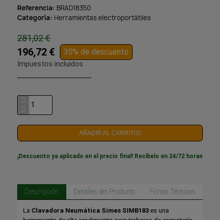
Referencia
BRAD18350
Categoría
Herramientas electroportátiles
281,02 €
196,72 €
30% de descuento
Impuestos incluidos
AÑADIR AL CARRITO
¡Descuento ya aplicado en el precio final! Recíbelo en 24/72 horas
Descripción
Detalles del Producto
Fichas Técnicas
La
Clavadora Neumática Simes SIMB183
es una