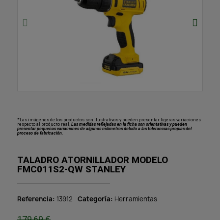
*Las imágenes de los productos son ilustrativas y pueden presentar ligeras variaciones
respecto al producto real.
Las medidas reflejadas en la ficha son orientativas y pueden
presentar pequeñas variaciones de algunos milímetros debido a las tolerancias propias del
proceso de fabricación.
TALADRO ATORNILLADOR MODELO
FMC011S2-QW STANLEY
Referencia
13912
Categoría
Herramientas
179,69 €