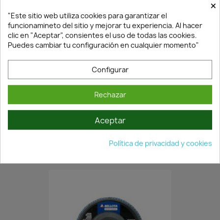
×
"Este sitio web utiliza cookies para garantizar el
funcionamineto del sitio y mejorar tu experiencia. Al hacer
clic en "Aceptar", consientes el uso de todas las cookies.
Puedes cambiar tu configuración en cualquier momento"
Configurar
Rechazar
En Stock·Envío 24/48h
Aceptar
GRAPAS MODELO 92..30MM CAJA...
Política de privacidad y cookies
15,61 €
22,30 €