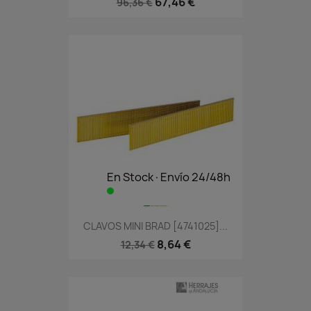
67,46 €
96,36 €
En Stock·Envío 24/48h
CLAVOS MINI BRAD [4741025]...
8,64 €
12,34 €