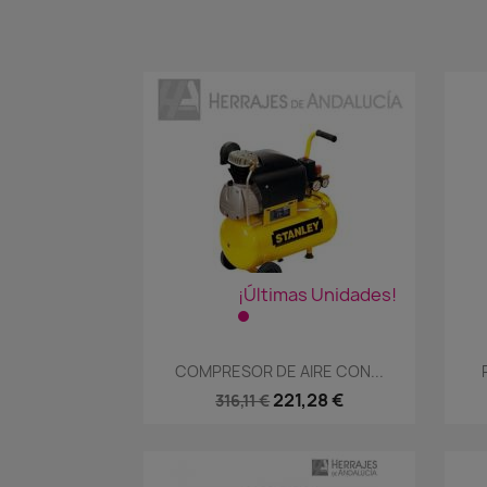
¡Últimas Unidades!
Vista rápida

COMPRESOR DE AIRE CON...
221,28 €
316,11 €