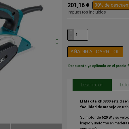
201,16 €
30% de descuen
Impuestos incluidos
AÑADIR AL CARRITO
¡Descuento ya aplicado en el precio f
Descripción
Deta
El
Makita KP0800
está diseñ
facilidad de manejo
en trab
Su motor de
620 W
y su velo
limpio y uniforme en madera m
carpintería.