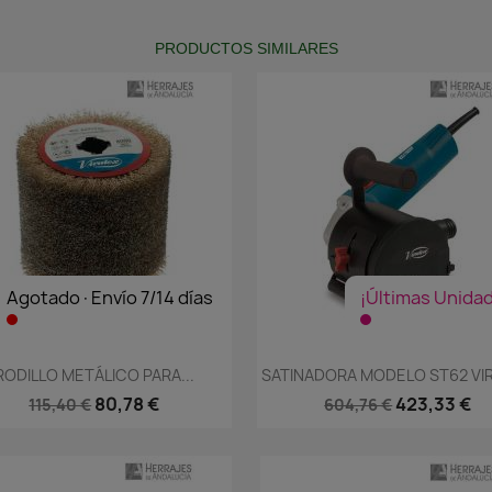
PRODUCTOS SIMILARES
Agotado·Envío 7/14 días
¡Últimas Unida
Vista rápida
Vista rápida


RODILLO METÁLICO PARA...
SATINADORA MODELO ST62 VI
80,78 €
423,33 €
115,40 €
604,76 €