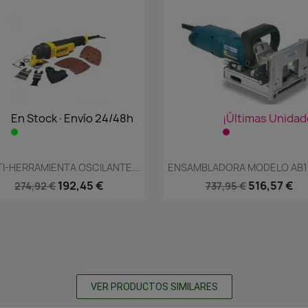
En Stock·Envío 24/48h
¡Últimas Unidad
Vista rápida
Vista rápida


I-HERRAMIENTA OSCILANTE...
ENSAMBLADORA MODELO AB11
192,45 €
516,57 €
274,92 €
737,95 €
VER PRODUCTOS SIMILARES