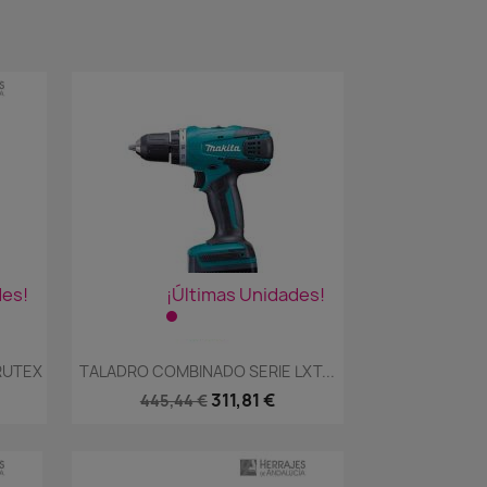
des!
¡Últimas Unidades!
Vista rápida

RUTEX
TALADRO COMBINADO SERIE LXT...
311,81 €
445,44 €