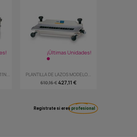
es!
¡Últimas Unidades!
Vista rápida

1N...
PLANTILLA DE LAZOS MODELO...
427,11 €
610,16 €
Regístrate si eres
profesional