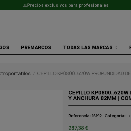
👷‍♂️Precios exclusivos para profesionales
GOS
PREMARCOS
TODAS LAS MARCAS
troportátiles
CEPILLO KP0800..620W PROFUNDIDAD DE
CEPILLO KP0800..620W
Y ANCHURA 82MM | C
Referencia
16192
Categoría
He
287,38 €