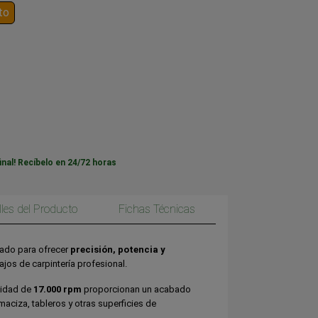
to
inal! Recíbelo en 24/72 horas
lles del Producto
Fichas Técnicas
ado para ofrecer
precisión, potencia y
ajos de carpintería profesional.
cidad de
17.000 rpm
proporcionan un acabado
aciza, tableros y otras superficies de