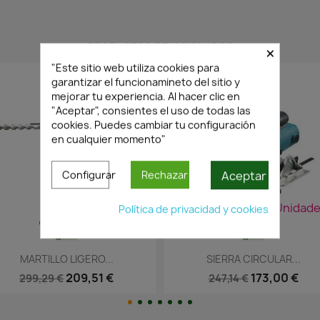
PRODUCTOS RELACIONADOS
×
"Este sitio web utiliza cookies para
garantizar el funcionamineto del sitio y
mejorar tu experiencia. Al hacer clic en
"Aceptar", consientes el uso de todas las
cookies. Puedes cambiar tu configuración
en cualquier momento"
Aceptar
Configurar
Rechazar
¡Últimas Unidades!
¡Últimas Unidade
Política de privacidad y cookies
Vista rápida
Vista rápida


SIERRA CIRCULAR...
SIERRA CALAR JV0600K..650W
173,00 €
179,03 €
247,14 €
255,76 €