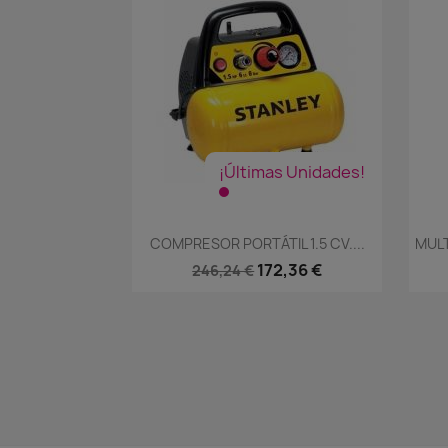
¡Últimas Unidades!
Vista rápida

COMPRESOR PORTÁTIL 1.5 CV....
MULT
172,36 €
246,24 €