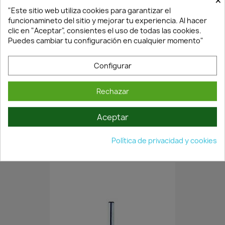
×
"Este sitio web utiliza cookies para garantizar el
funcionamineto del sitio y mejorar tu experiencia. Al hacer
clic en "Aceptar", consientes el uso de todas las cookies.
Puedes cambiar tu configuración en cualquier momento"
Configurar
En Stock·Envío 24/48h
Rechazar
Aceptar
BROCA SDS PLUS DE 6MM 110MM...
4,10 €
5,86 €
Política de privacidad y cookies