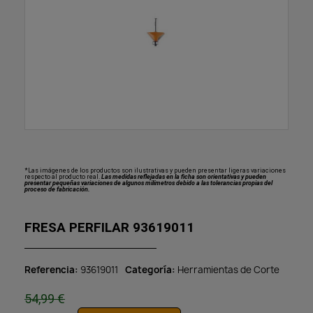
*Las imágenes de los productos son ilustrativas y pueden presentar ligeras variaciones
respecto al producto real.
Las medidas reflejadas en la ficha son orientativas y pueden
presentar pequeñas variaciones de algunos milímetros debido a las tolerancias propias del
proceso de fabricación.
FRESA PERFILAR 93619011
Referencia
93619011
Categoría
Herramientas de Corte
54,99 €