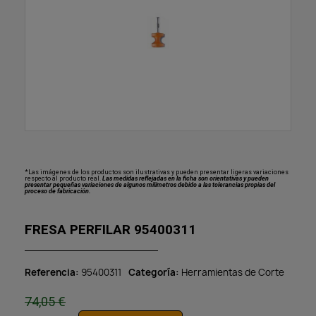
*Las imágenes de los productos son ilustrativas y pueden presentar ligeras variaciones
respecto al producto real.
Las medidas reflejadas en la ficha son orientativas y pueden
presentar pequeñas variaciones de algunos milímetros debido a las tolerancias propias del
proceso de fabricación.
FRESA PERFILAR 95400311
Referencia
95400311
Categoría
Herramientas de Corte
74,05 €