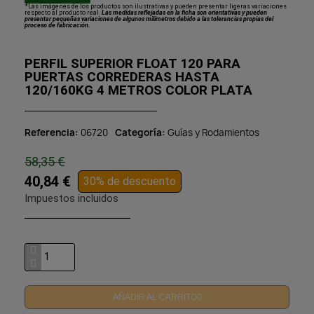
*Las imágenes de los productos son ilustrativas y pueden presentar ligeras variaciones
respecto al producto real.
Las medidas reflejadas en la ficha son orientativas y pueden
presentar pequeñas variaciones de algunos milímetros debido a las tolerancias propias del
proceso de fabricación.
PERFIL SUPERIOR FLOAT 120 PARA
PUERTAS CORREDERAS HASTA
120/160KG 4 METROS COLOR PLATA
Referencia
06720
Categoría
Guías y Rodamientos
58,35 €
40,84 €
30% de descuento
Impuestos incluidos
AÑADIR AL CARRITO