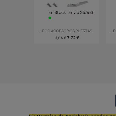
En Stock·Envío 24/48h
Vista rápida

JUEGO ACCESORIOS PUERTAS...
JUE
7,72 €
11,04 €