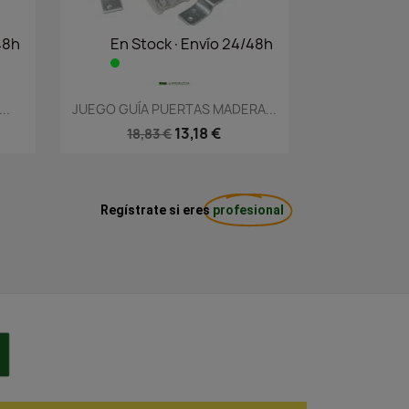
48h
En Stock·Envío 24/48h
Vista rápida

..
JUEGO GUÍA PUERTAS MADERA...
13,18 €
18,83 €
Regístrate si eres
profesional