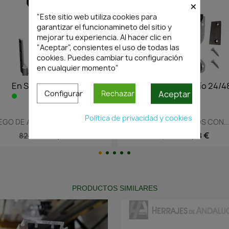
×
"Este sitio web utiliza cookies para
garantizar el funcionamineto del sitio y
mejorar tu experiencia. Al hacer clic en
"Aceptar", consientes el uso de todas las
cookies. Puedes cambiar tu configuración
en cualquier momento"
24/48h
En Stock·Envío 24/48h
En Sto
Aceptar
Configurar
Rechazar
Política de privacidad y cookies
a
Vista rápida
Vi


F-43D...
JUEGO ACCESORIOS CON...
JUEGO ACCE
34,18 €
48,83 €
59,5
PRODUCTOS SIMILARES