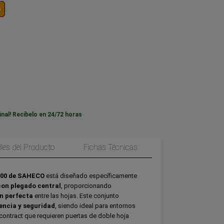
o
inal! Recíbelo en 24/72 horas
lles del Producto
Fichas Técnicas
100 de SAHECO
está diseñado específicamente
con plegado central
, proporcionando
n perfecta
entre las hojas. Este conjunto
tencia y seguridad
, siendo ideal para entornos
contract que requieren puertas de doble hoja