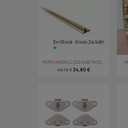
En Stock·Envío 24/48h
Vista rápida

PERFIL MODELO S25 5 METROS...
P
34,80 €
49,72 €