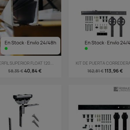
En Stock·Envío 24/48h
En Stock·Envío 24/
Vista rápida
Vista rápida


ERFIL SUPERIOR FLOAT 120...
KIT DE PUERTA CORREDERA.
40,84 €
113,96 €
58,35 €
162,81 €