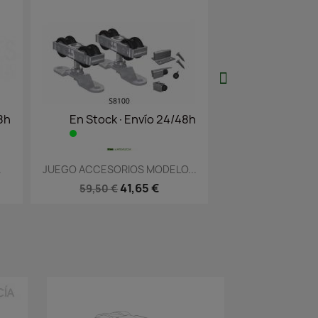
ck·Envío 24/48h
¡Últimas Unidades!
sta rápida
Vista rápida

SORIOS MODELO...
JUEGO ACCESORIOS PLETINA...
41,65 €
33,03 €
0 €
47,18 €