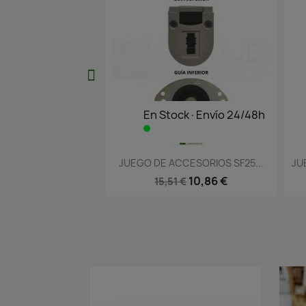
En Stock·Envío 24/48h
En Stock·Envío 
Vista rápida
Vista rápid


JUEGO DE ACCESORIOS SF25...
JUEGO DE ACCESORIOS S
10,86 €
57,74 €
15,51 €
82,49 €