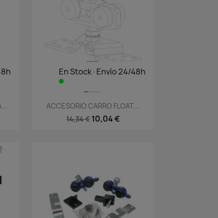
48h
En Stock·Envío 24/48h
Vista rápida

..
ACCESORIO CARRO FLOAT...
10,04 €
14,34 €