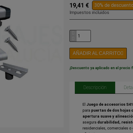
19,41 €
30% de descuent
Impuestos incluidos
AÑADIR AL CARRITO
¡Descuento ya aplicado en el precio f
Descripción
Deta
El
Juego de accesorios S4
para
puertas de dos hojas 
apertura suave y alineació
asegura
durabilidad, resis
residenciales, comerciales o 