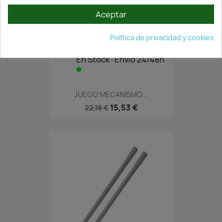
Aceptar
Política de privacidad y cookies
En Stock·Envío 24/48h
JUEGO MECANISMO...
15,53 €
22,18 €