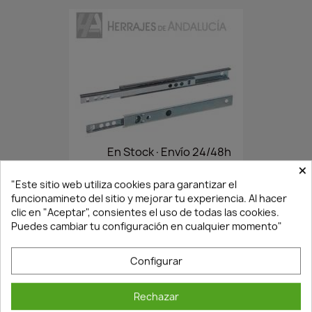
En Stock·Envío 24/48h
×
"Este sitio web utiliza cookies para garantizar el
funcionamineto del sitio y mejorar tu experiencia. Al hacer
JUEGO MICROGUIAS 246MMX17MM
clic en "Aceptar", consientes el uso de todas las cookies.
1,55 €
2,21 €
Puedes cambiar tu configuración en cualquier momento"
Configurar
Rechazar