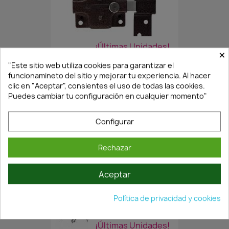
¡Últimas Unidades!
×
"Este sitio web utiliza cookies para garantizar el
funcionamineto del sitio y mejorar tu experiencia. Al hacer
CERROJO DE SEGURIDAD...
clic en "Aceptar", consientes el uso de todas las cookies.
33,39 €
Puedes cambiar tu configuración en cualquier momento"
47,70 €
Configurar
Rechazar
Aceptar
Política de privacidad y cookies
¡Últimas Unidades!