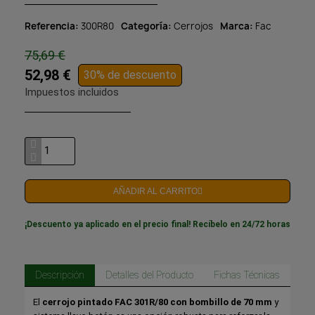
Referencia
300R80
Categoría
Cerrojos
Marca
Fac
75,69 €
52,98 €
30% de descuento
Impuestos incluidos
AÑADIR AL CARRITO
¡Descuento ya aplicado en el precio final! Recíbelo en 24/72 horas
Descripción
Detalles del Producto
Fichas Técnicas
El
cerrojo pintado FAC 301R/80 con bombillo de 70 mm
y