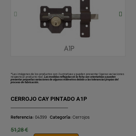
*Las imágenes de los productos son ilustrativas y pueden presentar ligeras variaciones
respecto al producto real.
Las medidas reflejadas en la ficha son orientativas y pueden
presentar pequeñas variaciones de algunos milímetros debido a las tolerancias propias del
proceso de fabricación.
CERROJO CAY PINTADO A1P
Referencia
04399
Categoría
Cerrojos
51,28 €