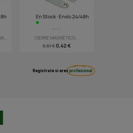
48h
En Stock·Envío 24/48h
Vista rápida

A...
CIERRE MAGNÉTICO...
0,42 €
0,61 €
Regístrate si eres
profesional