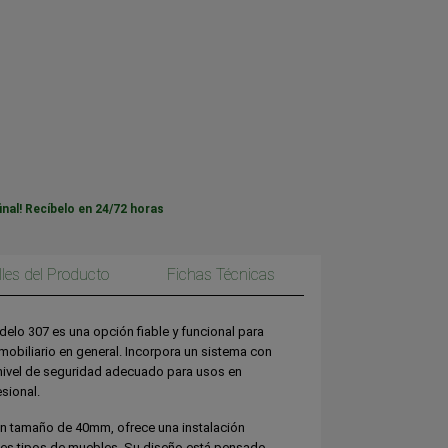
inal! Recíbelo en 24/72 horas
lles del Producto
Fichas Técnicas
elo 307 es una opción fiable y funcional para
mobiliario en general. Incorpora un sistema con
n nivel de seguridad adecuado para usos en
esional.
n tamaño de 40mm, ofrece una instalación
entes tipos de muebles. Su diseño está pensado