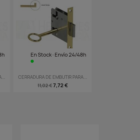
8h
En Stock·Envío 24/48h
Vista rápida

...
CERRADURA DE EMBUTIR PARA...
7,72 €
11,02 €