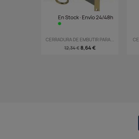
En Stock·Envío 24/48h
Vista rápida

CERRADURA DE EMBUTIR PARA...
CE
8,64 €
12,34 €