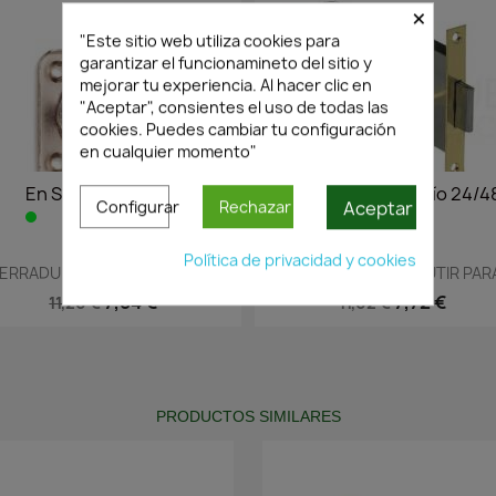
×
"Este sitio web utiliza cookies para
garantizar el funcionamineto del sitio y
mejorar tu experiencia. Al hacer clic en
"Aceptar", consientes el uso de todas las
cookies. Puedes cambiar tu configuración
en cualquier momento"
En Stock·Envío 24/48h
En Stock·Envío 24/4
Aceptar
Configurar
Rechazar
Política de privacidad y cookies
Vista rápida
Vista rápida


ERRADURA DE CROMO CON...
CERRADURA DE EMBUTIR PARA
7,84 €
7,72 €
11,20 €
11,02 €
PRODUCTOS SIMILARES