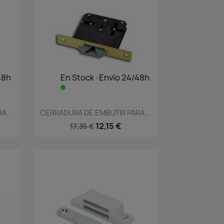
48h
En Stock·Envío 24/48h
Vista rápida

A...
CERRADURA DE EMBUTIR PARA...
12,15 €
17,35 €