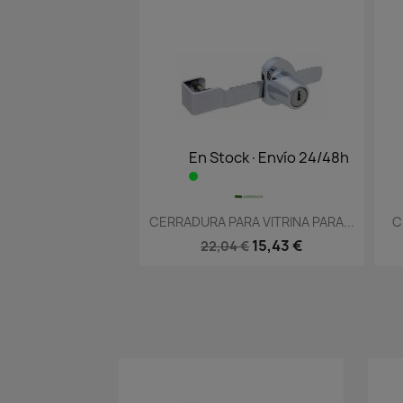
En Stock·Envío 24/48h
Vista rápida

CERRADURA PARA VITRINA PARA...
C
15,43 €
22,04 €