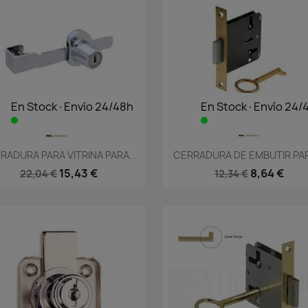
En Stock·Envío 24/48h
En Stock·Envío 24/
Vista rápida
Vista rápida


RADURA PARA VITRINA PARA...
CERRADURA DE EMBUTIR PAR
15,43 €
8,64 €
22,04 €
12,34 €