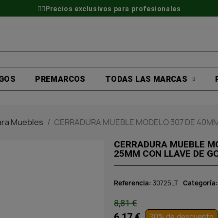
👷‍♂️Precios exclusivos para profesionales
GOS
PREMARCOS
TODAS LAS MARCAS
ara Muebles
CERRADURA MUEBLE MODELO 307 DE 40MM
CERRADURA MUEBLE MO
25MM CON LLAVE DE G
Referencia
30725LT
Categoría
8,81 €
6,17 €
30% de descuento