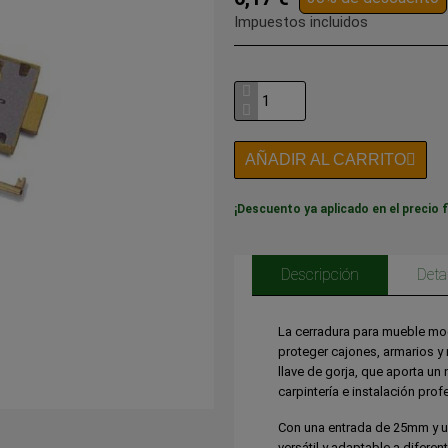
Impuestos incluidos
AÑADIR AL CARRITO
¡Descuento ya aplicado en el precio f
Descripción
Deta
La cerradura para mueble mod
proteger cajones, armarios y 
llave de gorja, que aporta u
carpintería e instalación prof
Con una entrada de 25mm y u
versátil y adaptable a difer