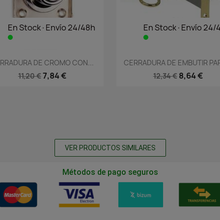
En Stock·Envío 24/48h
En Stock·Envío 24/
Vista rápida
Vista rápida


RRADURA DE CROMO CON...
CERRADURA DE EMBUTIR PAR
7,84 €
8,64 €
11,20 €
12,34 €
VER PRODUCTOS SIMILARES
Métodos de pago seguros