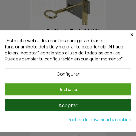
En Stock·Envío 24/48h
×
"Este sitio web utiliza cookies para garantizar el
funcionamineto del sitio y mejorar tu experiencia. Al hacer
clic en "Aceptar", consientes el uso de todas las cookies.
CERRADURA DE EMBUTIR PARA...
Puedes cambiar tu configuración en cualquier momento"
8,64 €
12,34 €
Configurar
Rechazar
Aceptar
Política de privacidad y cookies