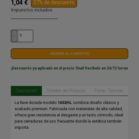
1,04 €
27% de descuento
Impuestos incluidos
AÑADIR AL CARRITO
¡Descuento ya aplicado en el precio final! Recíbelo en 24/72 horas
Descripción
Detalles del Producto
Fichas Técnicas
La llave dorada modelo
1632HL
combina diseño clásico y
acabado premium. Fabricada con materiales de alta calidad,
ofrece gran resistencia al desgaste y un tacto cómodo, ideal
para cerraduras de uso frecuente donde la estética también
importa.