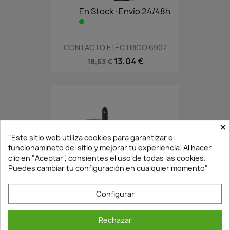
En Stock·Envío 24/48h
CONTACTO ELÉCTRICO 6907
13,04 €
18,63 €
×
"Este sitio web utiliza cookies para garantizar el
funcionamineto del sitio y mejorar tu experiencia. Al hacer
clic en "Aceptar", consientes el uso de todas las cookies.
Puedes cambiar tu configuración en cualquier momento"
En Stock·Envío 24/48h
Configurar
Rechazar
CERRADURA DE EMBUTIR U30...