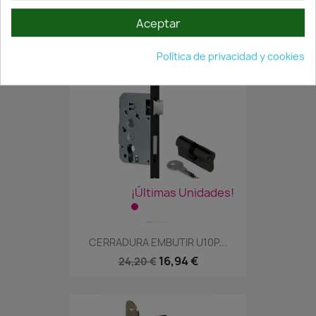
24,16 €
34,52 €
Aceptar
Política de privacidad y cookies
¡Últimas Unidades!
CERRADURA EMBUTIR U10P...
16,94 €
24,20 €