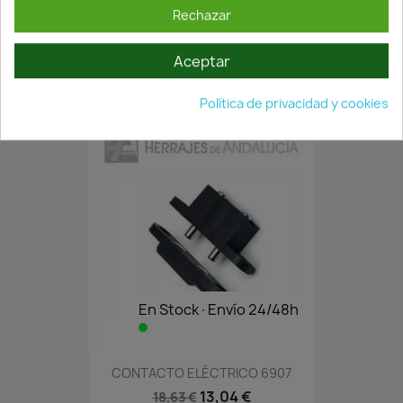
Rechazar
PICAPORTE DE EMBUTIR MODELO...
Aceptar
3,65 €
5,21 €
Política de privacidad y cookies
En Stock·Envío 24/48h
CONTACTO ELÉCTRICO 6907
13,04 €
18,63 €