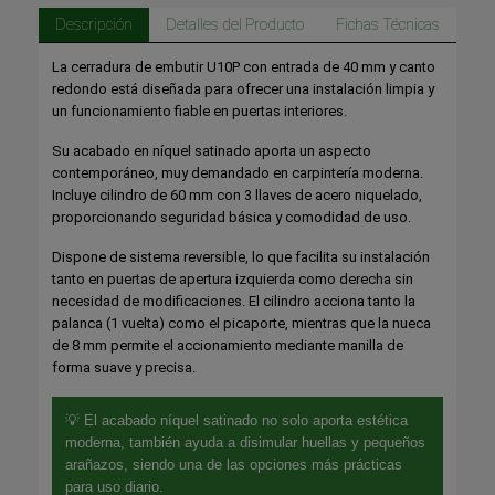
Descripción
Detalles del Producto
Fichas Técnicas
La cerradura de embutir U10P con entrada de 40 mm y canto
redondo está diseñada para ofrecer una instalación limpia y
un funcionamiento fiable en puertas interiores.
Su acabado en níquel satinado aporta un aspecto
contemporáneo, muy demandado en carpintería moderna.
Incluye cilindro de 60 mm con 3 llaves de acero niquelado,
proporcionando seguridad básica y comodidad de uso.
Dispone de sistema reversible, lo que facilita su instalación
tanto en puertas de apertura izquierda como derecha sin
necesidad de modificaciones. El cilindro acciona tanto la
palanca (1 vuelta) como el picaporte, mientras que la nueca
de 8 mm permite el accionamiento mediante manilla de
forma suave y precisa.
💡 El acabado níquel satinado no solo aporta estética
moderna, también ayuda a disimular huellas y pequeños
arañazos, siendo una de las opciones más prácticas
para uso diario.