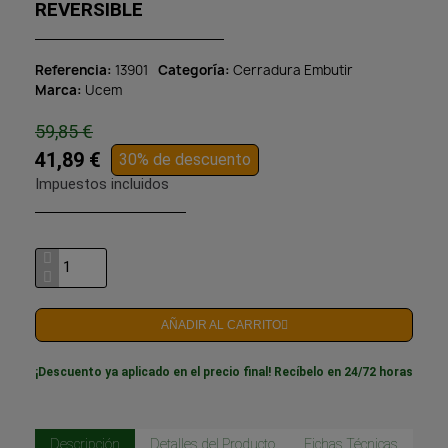
REVERSIBLE
Referencia
13901
Categoría
Cerradura Embutir
Marca
Ucem
59,85 €
41,89 €
30% de descuento
Impuestos incluidos
AÑADIR AL CARRITO
¡Descuento ya aplicado en el precio final! Recíbelo en 24/72 horas
Descripción
Detalles del Producto
Fichas Técnicas