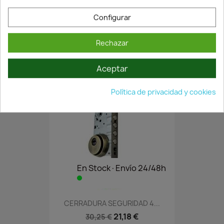
Configurar
CERRADURA 2015/60. HIERRO...
14,63 €
16,25 €
Rechazar
Aceptar
Política de privacidad y cookies
En Stock·Envío 24/48h
CERRADURA SEGURIDAD 4...
21,18 €
30,25 €