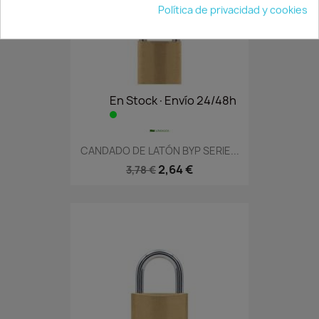
Política de privacidad y cookies
En Stock·Envío 24/48h
CANDADO DE LATÓN BYP SERIE...
2,64 €
3,78 €