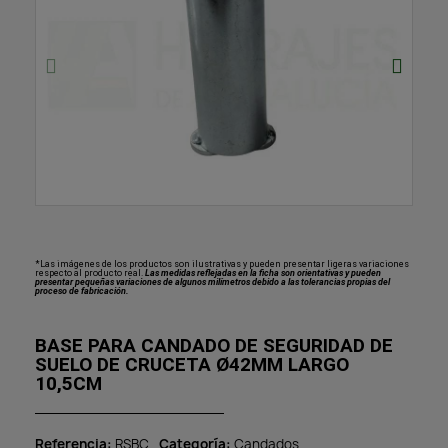
*Las imágenes de los productos son ilustrativas y pueden presentar ligeras variaciones
respecto al producto real.
Las medidas reflejadas en la ficha son orientativas y pueden
presentar pequeñas variaciones de algunos milímetros debido a las tolerancias propias del
proceso de fabricación.
BASE PARA CANDADO DE SEGURIDAD DE
SUELO DE CRUCETA Ø42MM LARGO
10,5CM
Referencia
RSBC
Categoría
Candados