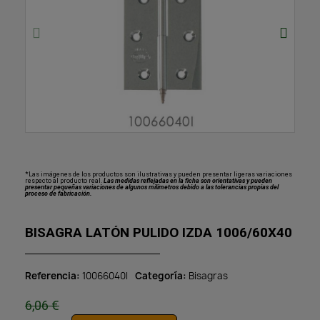
*Las imágenes de los productos son ilustrativas y pueden presentar ligeras variaciones
respecto al producto real.
Las medidas reflejadas en la ficha son orientativas y pueden
presentar pequeñas variaciones de algunos milímetros debido a las tolerancias propias del
proceso de fabricación.
BISAGRA LATÓN PULIDO IZDA 1006/60X40
Referencia
10066040I
Categoría
Bisagras
6,06 €