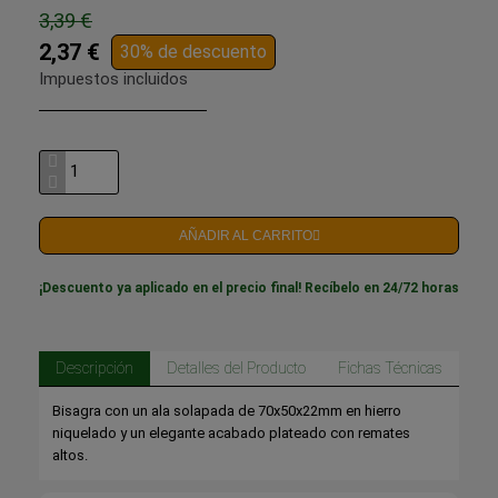
3,39 €
2,37 €
30% de descuento
Impuestos incluidos
AÑADIR AL CARRITO
¡Descuento ya aplicado en el precio final! Recíbelo en 24/72 horas
Descripción
Detalles del Producto
Fichas Técnicas
Bisagra con un ala solapada de 70x50x22mm en hierro
niquelado y un elegante acabado plateado con remates
altos.