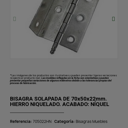
*Las imágenes de los productos son ilustrativas y pueden presentar ligeras variaciones
respecto al producto real.
Las medidas reflejadas en la ficha son orientativas y pueden
presentar pequeñas variaciones de algunos milímetros debido a las tolerancias propias del
proceso de fabricación.
BISAGRA SOLAPADA DE 70x50x22mm.
HIERRO NIQUELADO. ACABADO: NÍQUEL
Referencia
705022HN
Categoría
Bisagras Muebles