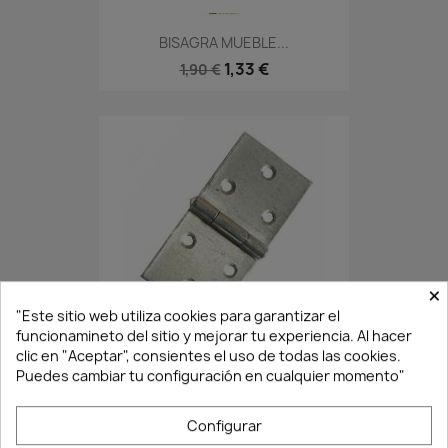
BISAGRA MUEBLE...
1,33 €
1,90 €
×
"Este sitio web utiliza cookies para garantizar el
En Stock·Envío 24/48h
funcionamineto del sitio y mejorar tu experiencia. Al hacer
clic en "Aceptar", consientes el uso de todas las cookies.
Puedes cambiar tu configuración en cualquier momento"
BISAGRA 816-1-¼" DE...
1,71 €
2,44 €
Configurar