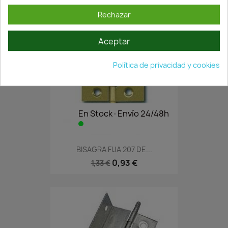
Rechazar
Aceptar
Política de privacidad y cookies
En Stock·Envío 24/48h
BISAGRA FIJA 207 DE...
0,93 €
1,33 €